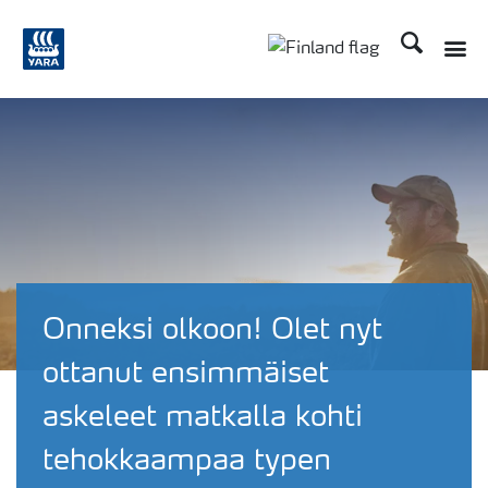
Etsi
Toggle
Toggle country langu
Onneksi olkoon! Olet nyt
ottanut ensimmäiset
askeleet matkalla kohti
tehokkaampaa typen