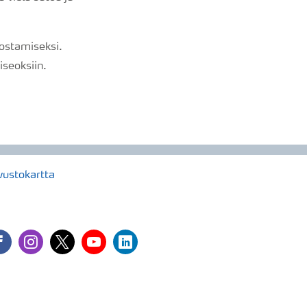
nostamiseksi.
iseoksiin.
vustokartta
cebook
instagram
twitter
youtube
linkedin