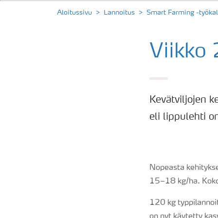
Aloitussivu
Lannoitus
Smart Farming -työkal
Viikko
Kevätviljojen k
eli lippulehti on
Nopeasta kehitykse
15–18 kg/ha. Koko
120 kg typpilannoi
on nyt käytetty kas