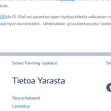
ärää.
 300
:lla (5 l/ha) voi parantaa typen hyötysuhdetta valkuaisen 
opii hyvin korrensäätö-, tähkäsääski- ja tautientorjunta -tankk
Smart Farming -työkalut
Si
Tietoa Yarasta
fa
Yara yrityksenä
Lannoitus