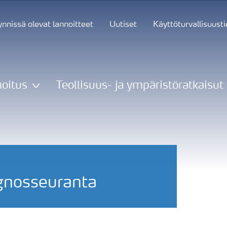
nnissä olevat lannoitteet
Uutiset
Käyttöturvallisuust
oitus
Teollisuus- ja ympäristöratkaisut
gnosseuranta