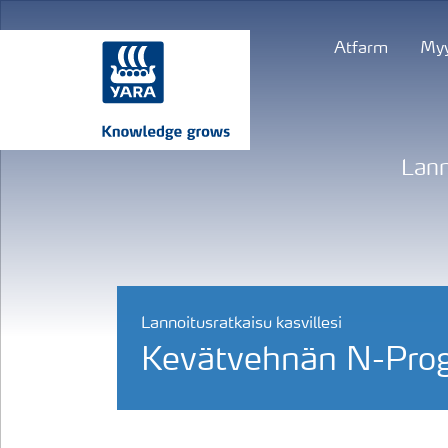
Atfarm
Myy
Lann
Lannoitusratkaisu kasvillesi
Kevätvehnän N-Pro