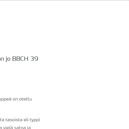
e on jo BBCH 39
yppeä on otettu
 tasoista eli typpi
a vielä satoa ja