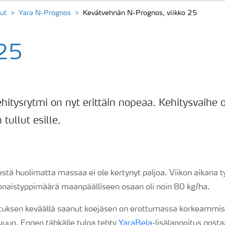
ut
Yara N-Prognos
Kevätvehnän N-Prognos, viikko 25
 25
ehitysrytmi on nyt erittäin nopeaa. Kehitysvaih
 tullut esille.
stä huolimatta massaa ei ole kertynyt paljoa. Viikon aikana t
naistyppimäärä maanpäälliseen osaan oli noin 80 kg/ha.
tuksen keväällä saanut koejäsen on erottumassa korkeammista
vuun. Ennen tähkälle tuloa tehty
YaraBela
-lisälannoitus nosta