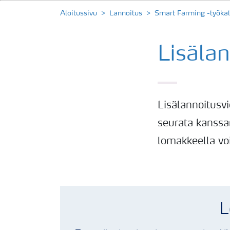
Aloitussivu
Lannoitus
Smart Farming -työkal
Lisäla
Lisälannoitusvie
seurata kanssa
lomakkeella voi
L