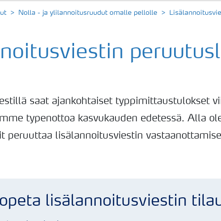
ut
Nolla - ja ylilannoitusruudut omalle pellolle
Lisälannoitusvi
nnoitusviestin peruutu
stillä saat ajankohtaiset typpimittaustulokset vii
mme typenottoa kasvukauden edetessä. Alla ole
t peruuttaa lisälannoitusviestin vastaanottamis
opeta lisälannoitusviestin tila