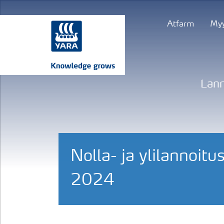
Atfarm
Myy
Lann
Nolla- ja ylilannoit
2024