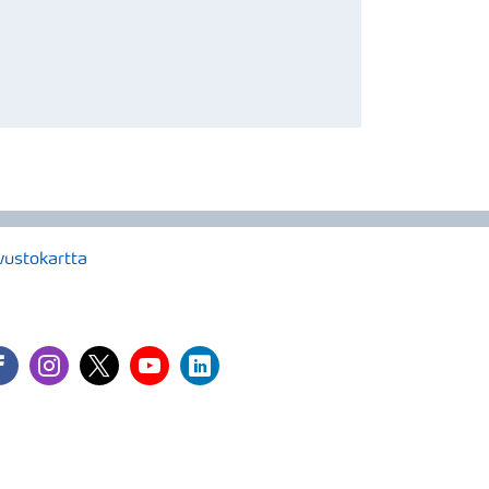
vustokartta
cebook
instagram
twitter
youtube
linkedin