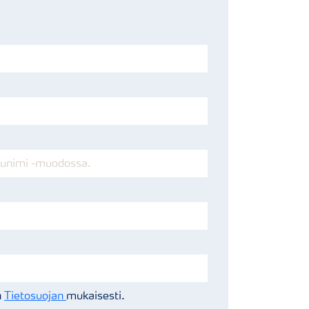
n
Tietosuojan
mukaisesti.