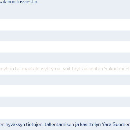
sälannoitusviestin.
en hyväksyn tietojeni tallentamisen ja käsittelyn Yara Suome