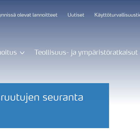
nnissä olevat lannoitteet
Uutiset
Käyttöturvallisuust
oitus
Teollisuus- ja ympäristöratkaisut
usruutujen seuranta