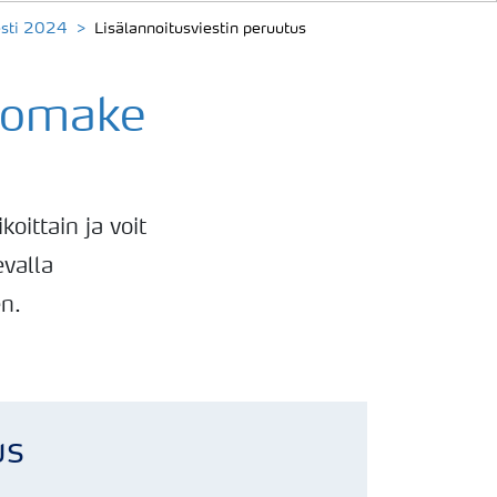
esti 2024
Lisälannoitusviestin peruutus
slomake
koittain ja voit
valla
en.
us