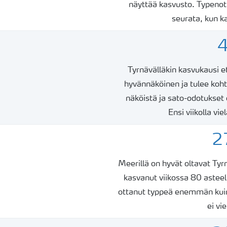
näyttää kasvusto. Typenott
seurata, kun k
4
Tyrnävälläkin kasvukausi e
hyvännäköinen ja tulee koht
näköistä ja sato-odotukset
Ensi viikolla vi
2
Meerillä on hyvät oltavat T
kasvanut viikossa
80
asteel
ottanut typpeä enemmän kuin 
ei vi