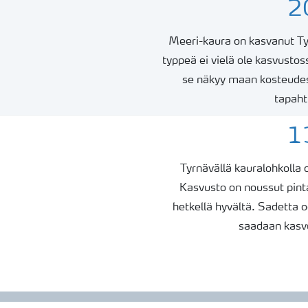
2
Meeri-kaura on kasvanut Ty
typpeä ei vielä ole kasvustos
se näkyy maan kosteudes
tapaht
1
Tyrnävällä kauralohkolla 
Kasvusto on noussut pinta
hetkellä hyvältä. Sadetta 
saadaan kasv