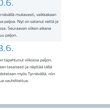
0.6.
rnävällä mukavasti, vaikkakaan
sa paljoa. Nyt on satanut vettä ja
sa. Seuraavan viikon aikana
uu paljon.
3.6.
on tapahtunut viikossa paljon.
an tasaisesti ja näyttää tällä
odotetaan myös Tyrnävällä, niin
ua vauhditettua.