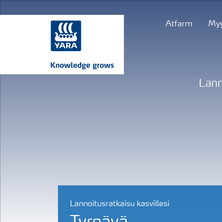
Atfarm
Myy
Lann
Lannoitusratkaisu kasvillesi