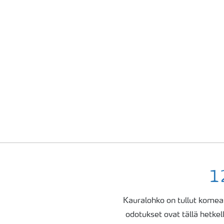
1
Kauralohko on tullut komeas
odotukset
ovat
tällä hetkel