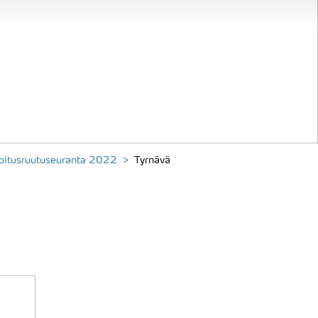
nnoitusruutuseuranta 2022
Tyrnävä