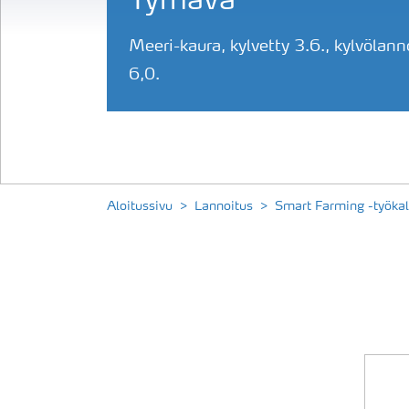
Tyrnävä
Meeri-kaura, kylvetty 3.6., kylvölan
6,0.
Aloitussivu
Lannoitus
Smart Farming -työkal