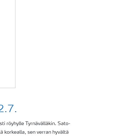
2.7.
ti röyhylle Tyrnävälläkin. Sato-
lä korkealla, sen verran hyvältä