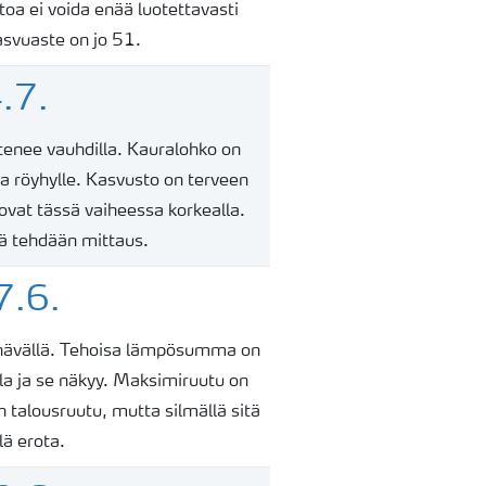
oa ei voida enää luotettavasti
asvuaste on jo 51.
.7.
tenee vauhdilla. Kauralohko on
a röyhylle. Kasvusto on terveen
ovat
tässä vaiheessa korkealla.
elä tehdään mittaus.
7.6.
yrnävällä. Tehoisa lämpösumma on
la ja se näkyy. Maksimiruutu on
talousruutu, mutta silmällä sitä
elä erota.