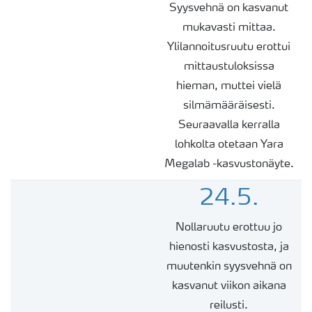
Syysvehnä on kasvanut
mukavasti mittaa.
Ylilannoitusruutu erottui
mittaustuloksissa
hieman, muttei vielä
silmämääräisesti.
Seuraavalla kerralla
lohkolta otetaan Yara
Megalab -kasvustonäyte.
24.5.
Nollaruutu erottuu jo
hienosti kasvustosta, ja
muutenkin syysvehnä on
kasvanut viikon aikana
reilusti.