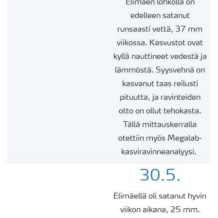
Elimäen lohkolla on
edelleen satanut
runsaasti vettä, 37 mm
viikossa. Kasvustot ovat
kyllä nauttineet vedestä ja
lämmöstä. Syysvehnä on
kasvanut taas reilusti
pituutta,
ja ravinteiden
otto on ollut tehokasta.
Tällä mittauskerralla
otettiin myös
Megalab
-
kasviravinneanalyysi.
30.5.
Elimäellä oli satanut hyvin
viikon aikana, 25 mm.