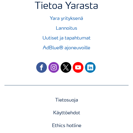
Tietoa Yarasta
Yara yrityksenä
Lannoitus
Uutiset ja tapahtumat
AdBlue® ajoneuvoille
facebook
instagram
twitter
youtube
linkedin
Tietosuoja
Käyttöehdot
Ethics hotline