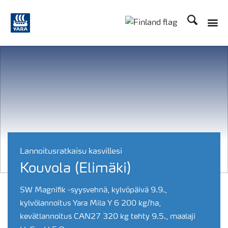
Etsi
Toggle
Toggle country langu
Lannoitusratkaisu kasvillesi
Kouvola (Elimäki)
SW Magnifik -syysvehnä, kylvöpäivä 9.9.,
kylvölannoitus Yara Mila Y 6 200 kg/ha,
kevätlannoitus CAN27 320 kg tehty 9.5., maalaji