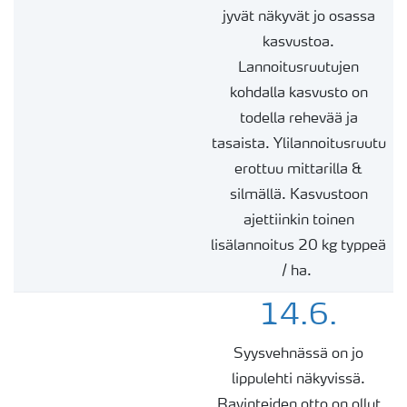
jyvät näkyvät jo osassa
kasvustoa.
Lannoitusruutujen
kohdalla kasvusto on
todella rehevää ja
tasaista. Ylilannoitusruutu
erottuu mittarilla &
silmällä. Kasvustoon
ajettiinkin toinen
lisälannoitus 20 kg typpeä
/ ha.
14.6.
Syysvehnässä on jo
lippulehti näkyvissä.
Ravinteiden otto on ollut