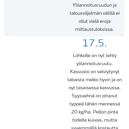
Ylilannoitusruudun ja
talousviljelmän välillä ei
ollut vielä eroja
mittaustuloksissa.
17.5.
Lohkolle on nyt tehty
ylilannoitusruutu.
Kasvusto on selviytynyt
talvesta melko hyvin ja on
nyt tasaisessa kasvussa.
Syysvehnä on ottanut
typpeä tähän mennessä
20 kg/ha. Pellon pinta
todella kuivaa, mutta
syvemmällä kosteutta