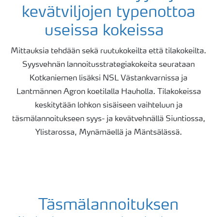
kevätviljojen typenottoa
useissa kokeissa
Mittauksia tehdään sekä ruutukokeilta että tilakokeilta.
Syysvehnän lannoitusstrategiakokeita seurataan
Kotkaniemen lisäksi NSL Västankvarnissa ja
Lantmännen Agron koetilalla Hauholla. Tilakokeissa
keskitytään lohkon sisäiseen vaihteluun ja
täsmälannoitukseen syys- ja kevätvehnällä Siuntiossa,
Ylistarossa, Mynämäellä ja Mäntsälässä.
Täsmälannoituksen