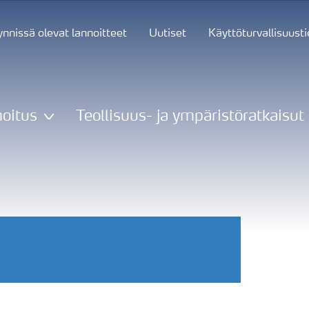
nnissä olevat lannoitteet
Uutiset
Käyttöturvallisuust
oitus
Teollisuus- ja ympäristöratkaisut