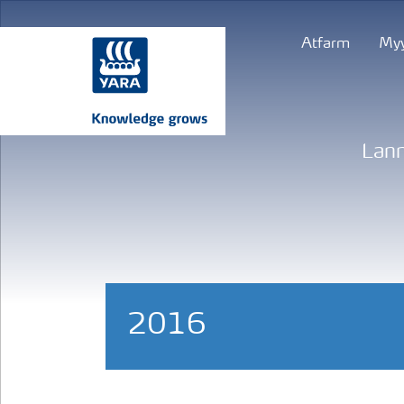
Atfarm
Myy
Lann
2016