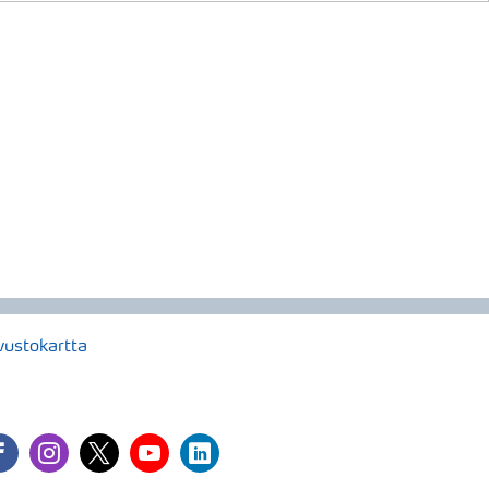
vustokartta
cebook
instagram
twitter
youtube
linkedin