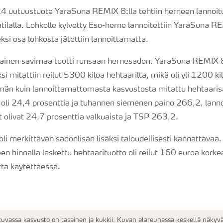
4 uutuustuote YaraSuna REMIX 8:lla tehtiin herneen lannoit
tilalla. Lohkolle kylvetty Eso-herne lannoitettiin YaraSuna R
eksi osa lohkosta jätettiin lannoittamatta.
inen savimaa tuotti runsaan hernesadon. YaraSuna REMIX 8:
i mitattiin reilut 5300 kiloa hehtaarilta, mikä oli yli 1200 ki
än kuin lannoittamattomasta kasvustosta mitattu hehtaaris
 oli 24,4 prosenttia ja tuhannen siemenen paino 266,2, lan
 olivat 24,7 prosenttia valkuaista ja TSP 263,2.
li merkittävän sadonlisän lisäksi taloudellisesti kannattavaa
teen hinnalla laskettu hehtaarituotto oli reilut 160 euroa kor
tta käytettäessä.
vassa kasvusto on tasainen ja kukkii. Kuvan alareunassa keskellä näkyvä