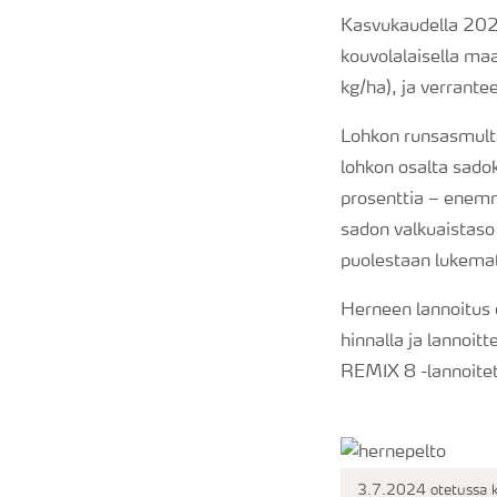
Kasvukaudella 202
kouvolalaisella maa
kg/ha), ja verrante
Lohkon runsasmulta
lohkon osalta sadoks
prosenttia – enemm
sadon valkuaistaso
puolestaan lukemat
Herneen lannoitus o
hinnalla ja lannoit
REMIX 8 -lannoite
3.7.2024 otetussa ku