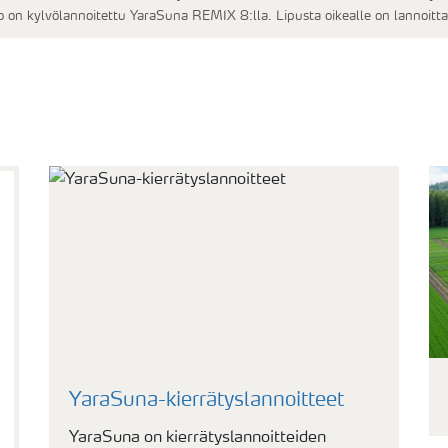
 on kylvölannoitettu YaraSuna REMIX 8:lla. Lipusta oikealle on lannoitt
YaraSuna-kierrätyslannoitteet
YaraSuna on kierrätyslannoitteiden