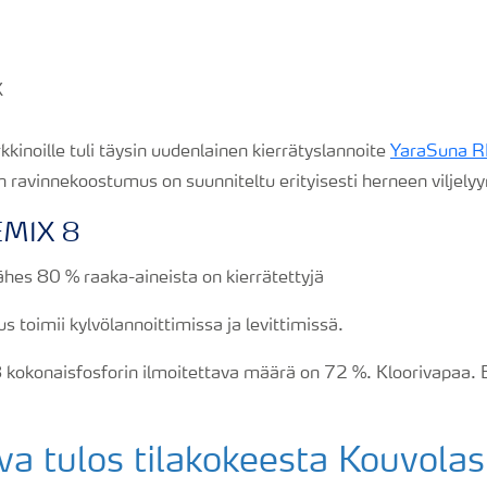
inoille tuli täysin uudenlainen kierrätyslannoite
YaraSuna 
 ravinnekoostumus on suunniteltu erityisesti herneen viljely
EMIX 8
hes 80 % raaka-aineista on kierrätettyjä
s toimii kylvölannoittimissa ja levittimissä.
okonaisfosforin ilmoitettava määrä on 72 %. Kloorivapaa. E
a tulos tilakokeesta Kouvola