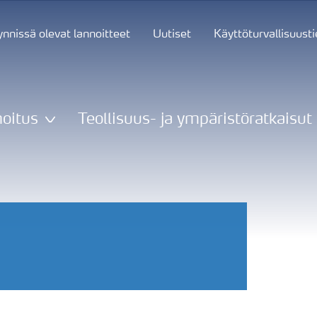
nnissä olevat lannoitteet
Uutiset
Käyttöturvallisuust
oitus
Teollisuus- ja ympäristöratkaisut