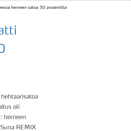
eessa herneen satoa 30 prosentilla
tti
0
 hehtaarisatoa
tus oli
a: herneen
araSuna REMIX