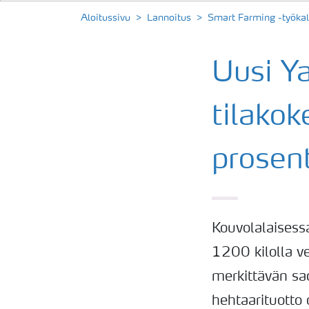
Aloitussivu
Lannoitus
Smart Farming -työkal
Uusi Y
tilako
prosent
Kouvolalaisess
1200 kilolla v
merkittävän sa
hehtaarituotto