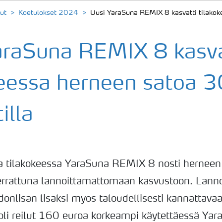
ut
Koetulokset 2024
Uusi YaraSuna REMIX 8 kasvatti tilakok
araSuna REMIX 8 kasva
keessa herneen satoa 3
illa
a tilakokeessa YaraSuna REMIX 8 nosti herneen
errattuna lannoittamattomaan kasvustoon. Lannoi
donlisän lisäksi myös taloudellisesti kannattava
 oli reilut 160 euroa korkeampi käytettäessä Y