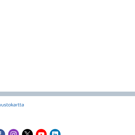
vustokartta
cebook
instagram
twitter
youtube
linkedin