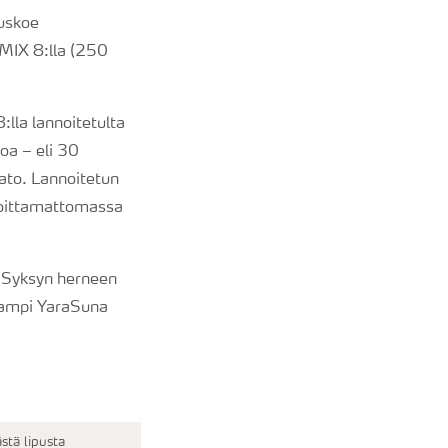
uskoe
EMIX 8:lla (250
lla lannoitetulta
loa – eli 30
ato. Lannoitetun
noittamattomassa
. Syksyn herneen
keampi YaraSuna
stä lipusta