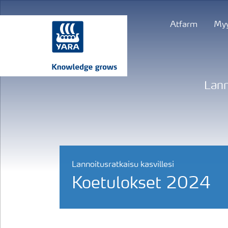
Atfarm
Myy
Lann
Lannoitusratkaisu kasvillesi
Koetulokset 2024