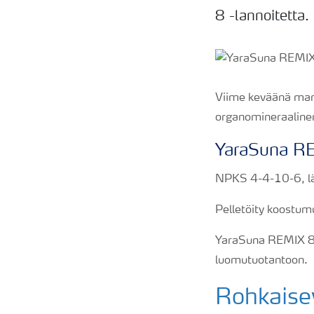
8 -lannoitetta.
Viime keväänä markk
organomineraalinen
YaraSuna R
NPKS 4-4-10-6, lä
Pelletöity koostumu
YaraSuna REMIX 8 k
luomutuotantoon.
Rohkaisev