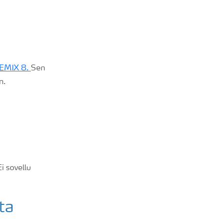
REMIX 8.
Sen
yn.
i sovellu
sta