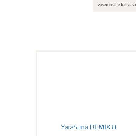
vasemmalle kasvusto
YaraSuna REMIX 8
YaraSuna REMIX 8