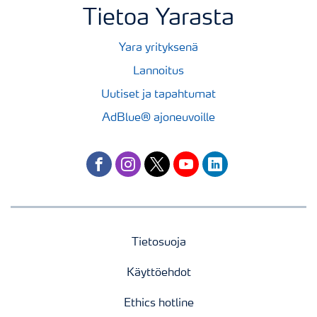
Tietoa Yarasta
Yara yrityksenä
Lannoitus
Uutiset ja tapahtumat
AdBlue® ajoneuvoille
facebook
instagram
twitter
youtube
linkedin
Tietosuoja
Käyttöehdot
Ethics hotline