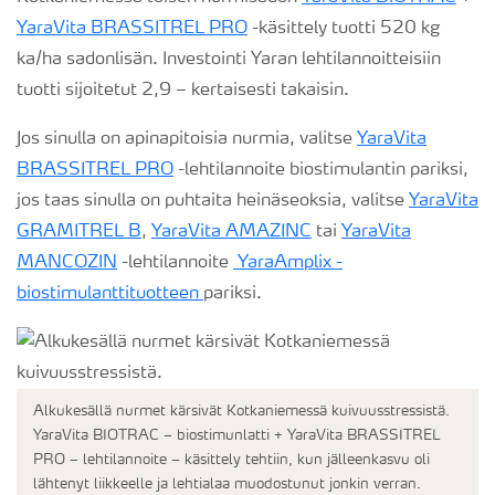
YaraVita BRASSITREL PRO
-käsittely tuotti 520 kg
ka/ha sadonlisän. Investointi Yaran lehtilannoitteisiin
tuotti sijoitetut 2,9 – kertaisesti takaisin.
Jos sinulla on apinapitoisia nurmia, valitse
YaraVita
BRASSITREL PRO
-lehtilannoite biostimulantin pariksi,
jos taas sinulla on puhtaita heinäseoksia, valitse
YaraVita
GRAMITREL B
,
YaraVita AMAZINC
tai
YaraVita
MANCOZIN
-lehtilannoite
YaraAmplix -
biostimulanttituotteen
pariksi.
Alkukesällä nurmet kärsivät Kotkaniemessä kuivuusstressistä.
YaraVita BIOTRAC – biostimunlatti + YaraVita BRASSITREL
PRO – lehtilannoite – käsittely tehtiin, kun jälleenkasvu oli
lähtenyt liikkeelle ja lehtialaa muodostunut jonkin verran.