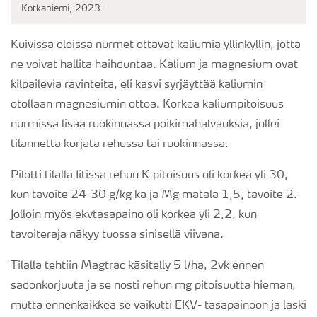
Kotkaniemi, 2023.
Kuivissa oloissa nurmet ottavat kaliumia yllinkyllin, jotta
ne voivat hallita haihduntaa. Kalium ja magnesium ovat
kilpailevia ravinteita, eli kasvi syrjäyttää kaliumin
otollaan magnesiumin ottoa. Korkea kaliumpitoisuus
nurmissa lisää ruokinnassa poikimahalvauksia, jollei
tilannetta korjata rehussa tai ruokinnassa.
Pilotti tilalla Iitissä rehun K-pitoisuus oli korkea yli 30,
kun tavoite 24-30 g/kg ka ja Mg matala 1,5, tavoite 2.
Jolloin myös ekvtasapaino oli korkea yli 2,2, kun
tavoiteraja näkyy tuossa sinisellä viivana.
Tilalla tehtiin Magtrac käsitelly 5 l/ha, 2vk ennen
sadonkorjuuta ja se nosti rehun mg pitoisuutta hieman,
mutta ennenkaikkea se vaikutti EKV- tasapainoon ja laski