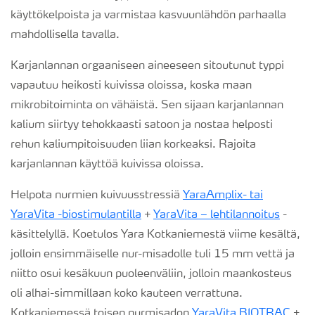
käyttökelpoista ja varmistaa kasvuunlähdön parhaalla
mahdollisella tavalla.
Karjanlannan orgaaniseen aineeseen sitoutunut typpi
vapautuu heikosti kuivissa oloissa, koska maan
mikrobitoiminta on vähäistä. Sen sijaan karjanlannan
kalium siirtyy tehokkaasti satoon ja nostaa helposti
rehun kaliumpitoisuuden liian korkeaksi. Rajoita
karjanlannan käyttöä kuivissa oloissa.
Helpota nurmien kuivuusstressiä
YaraAmplix- tai
YaraVita -biostimulantilla
+
YaraVita – lehtilannoitus
-
käsittelyllä. Koetulos Yara Kotkaniemestä viime kesältä,
jolloin ensimmäiselle nur-misadolle tuli 15 mm vettä ja
niitto osui kesäkuun puoleenväliin, jolloin maankosteus
oli alhai-simmillaan koko kauteen verrattuna.
Kotkaniemessä toisen nurmisadon
YaraVita BIOTRAC
+