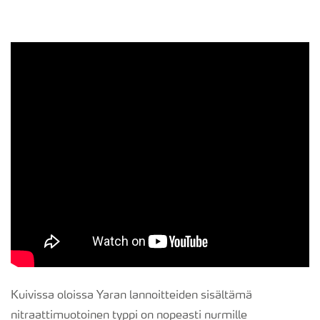
Kuivissa oloissa Yaran lannoitteiden sisältämä
nitraattimuotoinen typpi on nopeasti nurmille