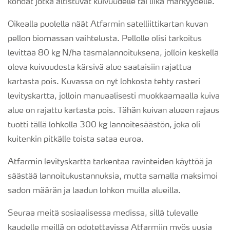
kohdat jotka altistuvat kuivuudelle tai liika märkyydelle.
Oikealla puolella näät Atfarmin satelliittikartan kuvan
pellon biomassan vaihtelusta. Pellolle olisi tarkoitus
levittää 80 kg N/ha täsmälannoituksena, jolloin keskellä
oleva kuivuudesta kärsivä alue saataisiin rajattua
kartasta pois. Kuvassa on nyt lohkosta tehty rasteri
levityskartta, jolloin manuaalisesti muokkaamaalla kuiva
alue on rajattu kartasta pois. Tähän kuivan alueen rajaus
tuotti tällä lohkolla 300 kg lannoitesäästön, joka oli
kuitenkin pitkälle toista sataa euroa.
Atfarmin levityskartta tarkentaa ravinteiden käyttöä ja
säästää lannoitukustannuksia, mutta samalla maksimoi
sadon määrän ja laadun lohkon muilla alueilla.
Seuraa meitä sosiaalisessa medissa, sillä tulevalle
kaudelle meillä on odotettavissa Atfarmiin myös uusia