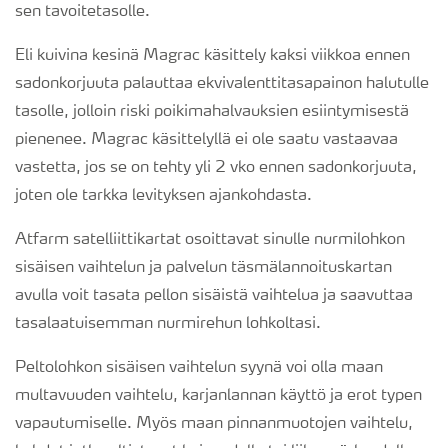
sen tavoitetasolle.
Eli kuivina kesinä Magrac käsittely kaksi viikkoa ennen
sadonkorjuuta palauttaa ekvivalenttitasapainon halutulle
tasolle, jolloin riski poikimahalvauksien esiintymisestä
pienenee. Magrac käsittelyllä ei ole saatu vastaavaa
vastetta, jos se on tehty yli 2 vko ennen sadonkorjuuta,
joten ole tarkka levityksen ajankohdasta.
Atfarm satelliittikartat osoittavat sinulle nurmilohkon
sisäisen vaihtelun ja palvelun täsmälannoituskartan
avulla voit tasata pellon sisäistä vaihtelua ja saavuttaa
tasalaatuisemman nurmirehun lohkoltasi.
Peltolohkon sisäisen vaihtelun syynä voi olla maan
multavuuden vaihtelu, karjanlannan käyttö ja erot typen
vapautumiselle. Myös maan pinnanmuotojen vaihtelu,