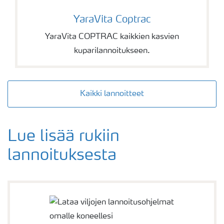
YaraVita Coptrac
YaraVita Coptrac
YaraVita COPTRAC kaikkien kasvien
kuparilannoitukseen.
Kaikki lannoitteet
Lue lisää rukiin
lannoituksesta