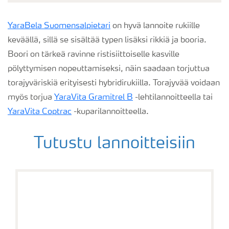
YaraBela Suomensalpietari
on hyvä lannoite rukiille
keväällä, sillä se sisältää typen lisäksi rikkiä ja booria.
Boori on tärkeä ravinne ristisiittoiselle kasville
pölyttymisen nopeuttamiseksi, näin saadaan torjuttua
torajyväriskiä erityisesti hybridirukiilla. Torajyvää voidaan
myös torjua
YaraVita Gramitrel B
-lehtilannoitteella tai
YaraVita Coptrac
-kuparilannoitteella.
Tutustu lannoitteisiin