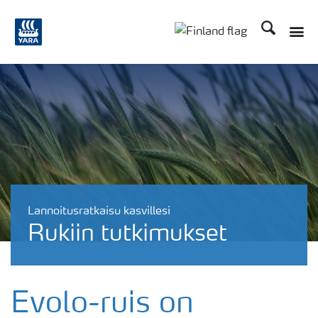
Etsi
Toggle
Toggle country langu
Lannoitusratkaisu kasvillesi
Rukiin tutkimukset
Evolo-ruis on