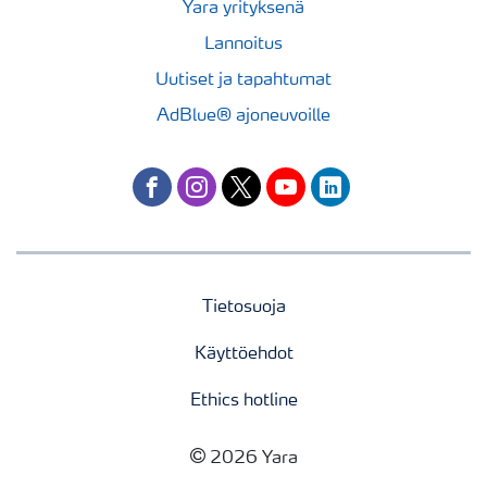
Yara yrityksenä
Lannoitus
Uutiset ja tapahtumat
AdBlue® ajoneuvoille
facebook
instagram
twitter
youtube
linkedin
Tietosuoja
Käyttöehdot
Ethics hotline
2026 Yara