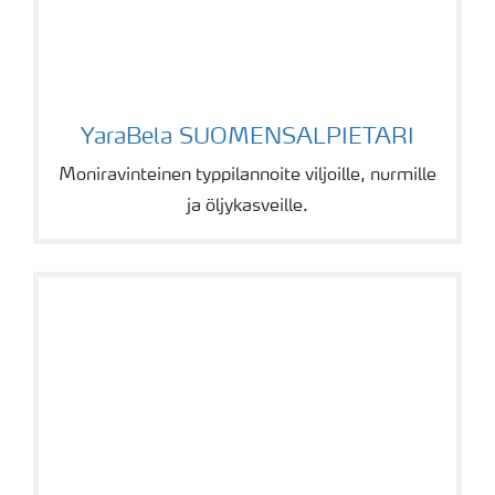
YaraBela SUOMENSALPIETARI
YaraBela SUOMENSALPIETARI
Moniravinteinen typpilannoite viljoille, nurmille
ja öljykasveille.