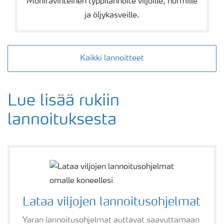
Moniravinteinen typpilannoite viljoille, nurmille
ja öljykasveille.
Kaikki lannoitteet
Lue lisää rukiin
lannoituksesta
Lataa viljojen lannoitusohjelmat
Yaran lannoitusohjelmat auttavat saavuttamaan