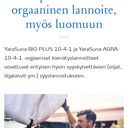
orgaaninen lannoite,
myös luomuun
YaraSuna BIO PLUS 10-4-1 ja YaraSuna AGRA
10-4-1 -orgaaniset kierrätyslannoitteet
soveltuvat erityisen hyvin syyskylvettävien (viljat,
öljykasvit ym.) syyslannoitukseen.