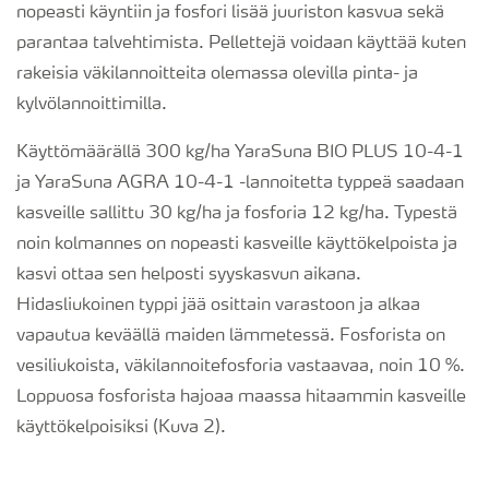
nopeasti käyntiin ja fosfori lisää juuriston kasvua sekä
parantaa talvehtimista. Pellettejä voidaan käyttää kuten
rakeisia väkilannoitteita olemassa olevilla pinta- ja
kylvölannoittimilla.
Käyttömäärällä 300 kg/ha YaraSuna BIO PLUS 10-4-1
ja YaraSuna AGRA 10-4-1 -lannoitetta typpeä saadaan
kasveille sallittu 30 kg/ha ja fosforia 12 kg/ha. Typestä
noin kolmannes on nopeasti kasveille käyttökelpoista ja
kasvi ottaa sen helposti syyskasvun aikana.
Hidasliukoinen typpi jää osittain varastoon ja alkaa
vapautua keväällä maiden lämmetessä. Fosforista on
vesiliukoista, väkilannoitefosforia vastaavaa, noin 10 %.
Loppuosa fosforista hajoaa maassa hitaammin kasveille
käyttökelpoisiksi (Kuva 2).