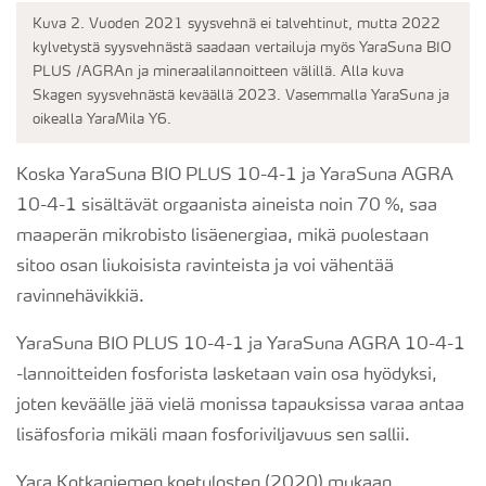
Kuva 2. Vuoden 2021 syysvehnä ei talvehtinut, mutta 2022
kylvetystä syysvehnästä saadaan vertailuja myös YaraSuna BIO
PLUS /AGRAn ja mineraalilannoitteen välillä. Alla kuva
Skagen syysvehnästä keväällä 2023. Vasemmalla YaraSuna ja
oikealla YaraMila Y6.
Koska YaraSuna BIO PLUS 10-4-1 ja YaraSuna AGRA
10-4-1 sisältävät orgaanista aineista noin 70 %, saa
maaperän mikrobisto lisäenergiaa, mikä puolestaan
sitoo osan liukoisista ravinteista ja voi vähentää
ravinnehävikkiä.
YaraSuna BIO PLUS 10-4-1 ja YaraSuna AGRA 10-4-1
-lannoitteiden fosforista lasketaan vain osa hyödyksi,
joten keväälle jää vielä monissa tapauksissa varaa antaa
lisäfosforia mikäli maan fosforiviljavuus sen sallii.
Yara Kotkaniemen koetulosten (2020) mukaan