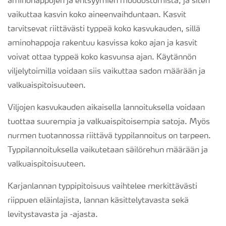
aminohappojen ja entsyymien muodostumista, ja siten
vaikuttaa kasvin koko aineenvaihduntaan. Kasvit
tarvitsevat riittävästi typpeä koko kasvukauden, sillä
aminohappoja rakentuu kasvissa koko ajan ja kasvit
voivat ottaa typpeä koko kasvunsa ajan. Käytännön
viljelytoimilla voidaan siis vaikuttaa sadon määrään ja
valkuaispitoisuuteen.
Viljojen kasvukauden aikaisella lannoituksella voidaan
tuottaa suurempia ja valkuaispitoisempia satoja. Myös
nurmen tuotannossa riittävä typpilannoitus on tarpeen.
Typpilannoituksella vaikutetaan säilörehun määrään ja
valkuaispitoisuuteen.
Karjanlannan typpipitoisuus vaihtelee merkittävästi
riippuen eläinlajista, lannan käsittelytavasta sekä
levitystavasta ja -ajasta.