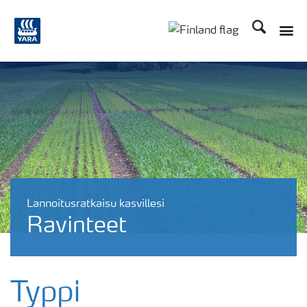
Etsi
Lannoitusratkaisu kasvillesi
Ravinteet
Typpi