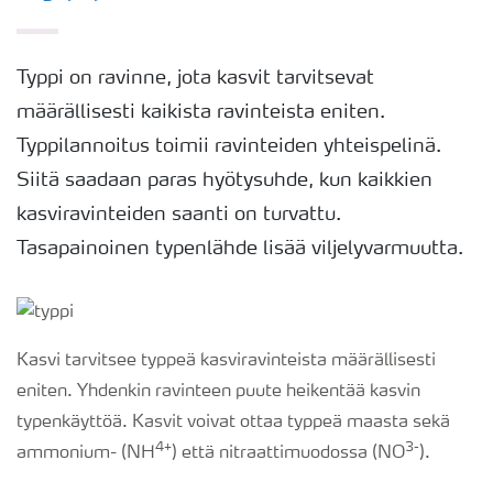
Typpi on ravinne, jota kasvit tarvitsevat
määrällisesti kaikista ravinteista eniten.
Typpilannoitus toimii ravinteiden yhteispelinä.
Siitä saadaan paras hyötysuhde, kun kaikkien
kasviravinteiden saanti on turvattu.
Tasapainoinen typenlähde lisää viljelyvarmuutta.
Kasvi tarvitsee typpeä kasviravinteista määrällisesti
eniten. Yhdenkin ravinteen puute heikentää kasvin
typenkäyttöä. Kasvit voivat ottaa typpeä maasta sekä
4+
3-
ammonium- (NH
) että nitraattimuodossa (NO
).