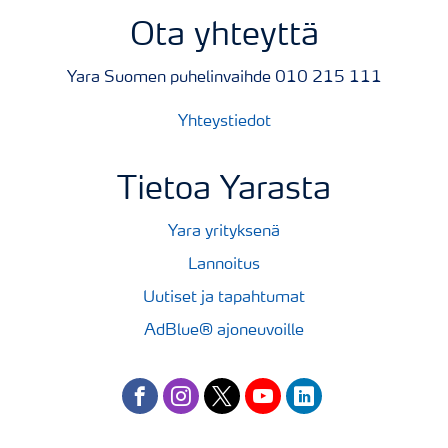
Ota yhteyttä
Yara Suomen puhelinvaihde 010 215 111
Yhteystiedot
Tietoa Yarasta
Yara yrityksenä
Lannoitus
Uutiset ja tapahtumat
AdBlue® ajoneuvoille
facebook
instagram
twitter
youtube
linkedin