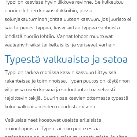
Typpi on kasvissa hyvin liikkuva ravinne. Se kulkeutuu
nuorien lehtien kasvusolukkoihin, joissa
solunjakautuminen johtaa uuteen kasvuun. Jos juuristo ei
saa tarpeeksi typpeä, kasvi siirtää typpeä vanhoista
lehdistä nuoriin lehtiin. Vanhat lehdet muuttuvat
vaaleanvihreiksi tai keltaisiksi ja varisevat varhain.
Typestä valkuaista ja satoa
Typpi on tärkeä monissa kasvin kasvuun liittyvissä
rakenteissa ja toiminnoissa. Typen puutos on käytännön
viljelyssä usein kasvua ja sadontuotantoa selvästi
rajoittavin tekijä. Suurin osa kasvien ottamasta typestä
kuluu valkuaisaineiden muodostamiseen.
Valkuaisaineet
koostuvat useista erilaisista
aminohapoista. Typen tai rikin puute estää