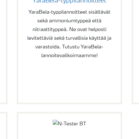
YaraBela-typpilannoitteet
YaraBela-typpilannoitteet sisältävät
sekä ammoniumtyppeä että
nitraattityppeä. Ne ovat helposti
levitettäviä sekä turvallisia käyttää ja
varastoida. Tutustu YaraBela-
lannoitevalikoimaamme!