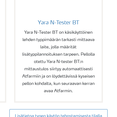
Yara N-Tester BT
Yara N-Tester BT on käsikäyttöinen
lehden typpimäärän tarkasti mittaava
laite, jolla määrität
lisätyppilannoituksen tarpeen. Pellolla
otettu Yara N-tester BT:n
mittaustulos siirtyy automaattisesti
Atfarmiin ja on löydettävissä kyseisen
pellon kohdalta, kun seuraavan kerran
avaa Atfarmin.
Lisätietoa typen käytön tehostamisesta tilalla