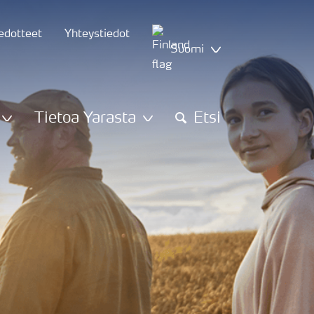
iedotteet
Yhteystiedot
Suomi
Tietoa Yarasta
Etsi