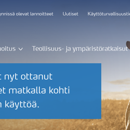
nnissä olevat lannoitteet
Uutiset
Käyttöturvallisuust
oitus
Teollisuus- ja ympäristöratkaisut
 nyt ottanut
t matkalla kohti
 käyttöä.