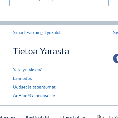
Smart Farming -työkalut
Si
Tietoa Yarasta
fa
Yara yrityksenä
Lannoitus
Uutiset ja tapahtumat
AdBlue® ajoneuvoille
etosuoja
Käyttöehdot
Ethics hotline
2026 Y