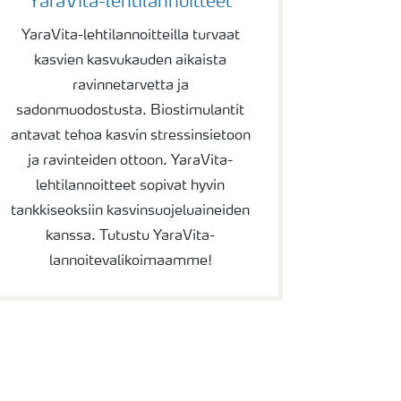
YaraVita-lehtilannoitteet
YaraVita-lehtilannoitteilla turvaat
kasvien kasvukauden aikaista
ravinnetarvetta ja
sadonmuodostusta. Biostimulantit
antavat tehoa kasvin stressinsietoon
ja ravinteiden ottoon. YaraVita-
lehtilannoitteet sopivat hyvin
tankkiseoksiin kasvinsuojeluaineiden
kanssa. Tutustu YaraVita-
lannoitevalikoimaamme!