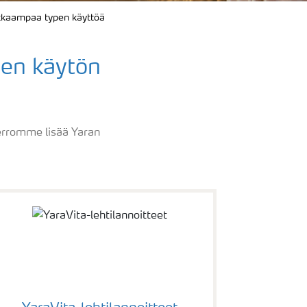
okkaampaa typen käyttöä
pen käytön
kerromme lisää Yaran