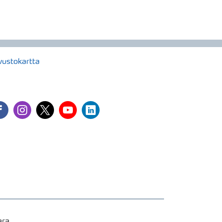
vustokartta
cebook
instagram
twitter
youtube
linkedin
ara