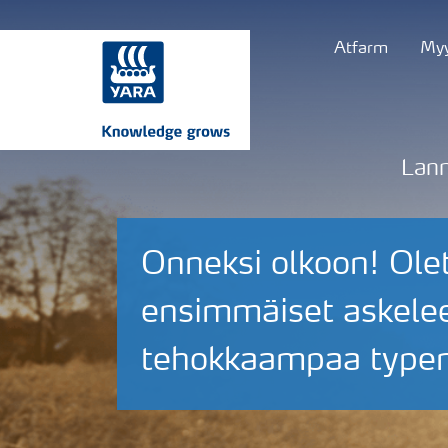
Atfarm
Myy
Lann
Onneksi olkoon! Olet
ensimmäiset askelee
tehokkaampaa typen