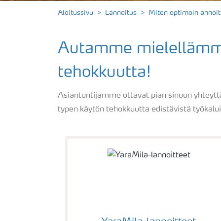
Aloitussivu
Lannoitus
Miten optimoin annoi
Autamme mielellämme 
tehokkuutta!
Asiantuntijamme ottavat pian sinuun yhteyttä
typen käytön tehokkuutta edistävistä työkaluis