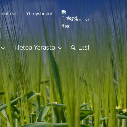
iedotteet
Yhteystiedot
Suomi
Tietoa Yarasta
Etsi