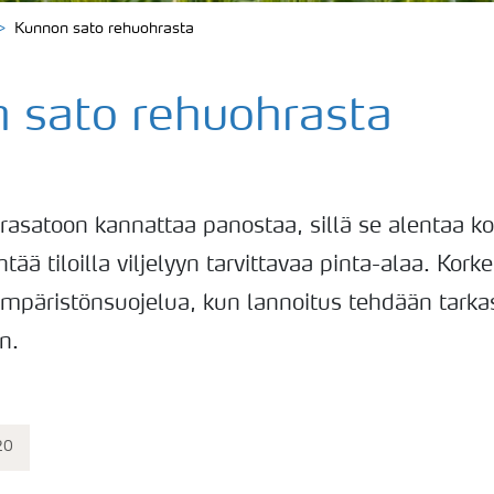
Kunnon sato rehuohrasta
 sato rehuohrasta
asatoon kannattaa panostaa, sillä se alentaa k
tää tiloilla viljelyyn tarvittavaa pinta-alaa. Kork
mpäristönsuojelua, kun lannoitus tehdään tarkast
n.
20