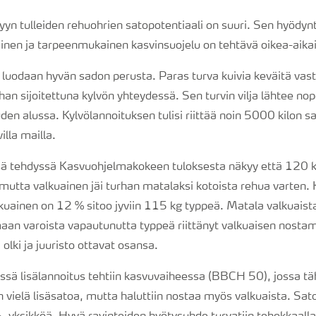
lyyn tulleiden rehuohrien satopotentiaali on suuri. Sen hyödy
inen ja tarpeenmukainen kasvinsuojelu on tehtävä oikea-aikai
 luodaan hyvän sadon perusta. Paras turva kuivia keväitä vast
n sijoitettuna kylvön yhteydessä. Sen turvin vilja lähtee no
en alussa. Kylvölannoituksen tulisi riittää noin 5000 kilon 
lla mailla.
 tehdyssä Kasvuohjelmakokeen tuloksesta näkyy että 120 ki
mutta valkuainen jäi turhan matalaksi kotoista rehua varten.
kuainen on 12 % sitoo jyviin 115 kg typpeä. Matala valkuaista
maan varoista vapautunutta typpeä riittänyt valkuaisen nostam
olki ja juuristo ottavat osansa.
sä lisälannoitus tehtiin kasvuvaiheessa (BBCH 50), jossa täh
in vielä lisäsatoa, mutta haluttiin nostaa myös valkuaista. Sa