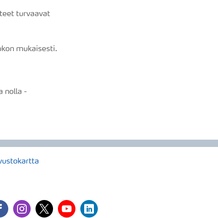
teet turvaavat
ukon mukaisesti.
a nolla -
vustokartta
cebook
instagram
twitter
youtube
linkedin