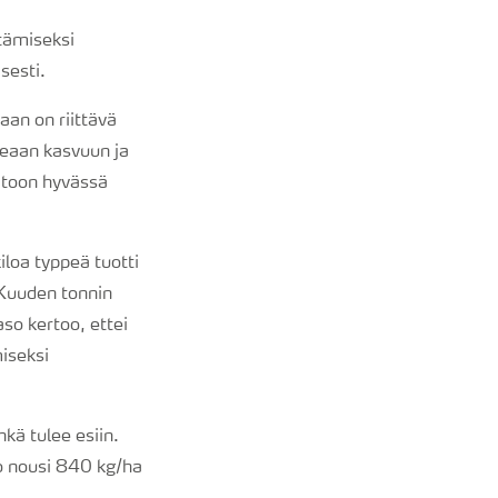
ntämiseksi
sesti.
aan on riittävä
peaan kasvuun ja
satoon hyvässä
loa typpeä tuotti
 Kuuden tonnin
so kertoo, ettei
iseksi
kä tulee esiin.
to nousi 840 kg/ha