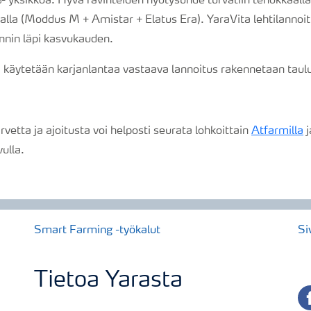
- yksikköä. Hyvä ravinteiden hyötysuhde turvatiin tehokkaalla
alla (Moddus M + Amistar + Elatus Era). YaraVita lehtilannoit
nnin läpi kasvukauden.
 käytetään karjanlantaa vastaava lannoitus rakennetaan taul
rvetta ja ajoitusta voi helposti seurata lohkoittain
Atfarmilla
j
ulla.
Smart Farming -työkalut
Si
Tietoa Yarasta
fa