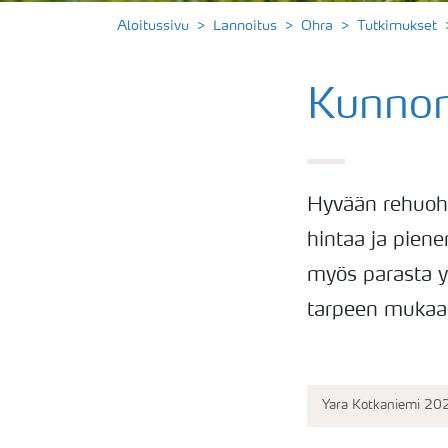
Aloitussivu
Lannoitus
Ohra
Tutkimukset
Kunnon
Hyvään rehuohr
hintaa ja pienen
myös parasta y
tarpeen mukaa
Yara Kotkaniemi 20