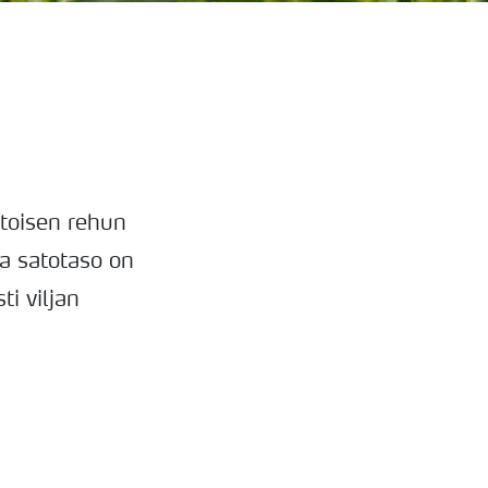
otoisen rehun
ea satotaso on
i viljan