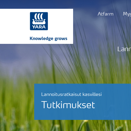
Atfarm
Myy
Lann
Lannoitusratkaisut kasvillesi
Tutkimukset