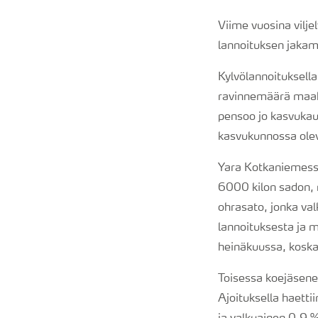
Viime vuosina vilje
lannoituksen jakam
Kylvölannoituksella
ravinnemäärä maaha
pensoo jo kasvukaud
kasvukunnossa olevi
Yara Kotkaniemessä
6000 kilon sadon, 
ohrasato, jonka val
lannoituksesta ja 
heinäkuussa, koska 
Toisessa koejäsenes
Ajoituksella haetti