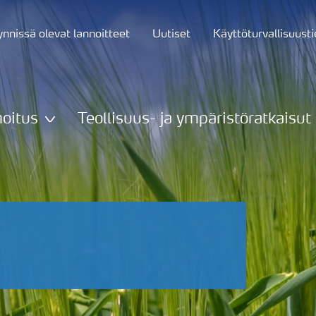
nnissä olevat lannoitteet
Uutiset
Käyttöturvallisuust
oitus
Teollisuus- ja ympäristöratkaisut