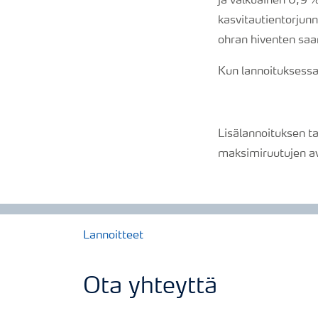
ja valkuainen 0,9 %
kasvitautientorjunn
ohran hiventen saa
Kun lannoituksessa
Lisälannoituksen ta
maksimiruutujen av
Lannoitteet
Ota yhteyttä