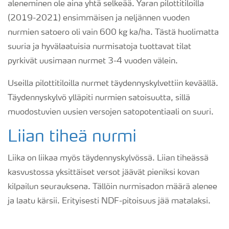
aleneminen ole aina yhtä selkeää. Yaran pilottitiloilla
(2019-2021) ensimmäisen ja neljännen vuoden
nurmien satoero oli vain 600 kg ka/ha. Tästä huolimatta
suuria ja hyvälaatuisia nurmisatoja tuottavat tilat
pyrkivät uusimaan nurmet 3-4 vuoden välein.
Useilla pilottitiloilla nurmet täydennyskylvettiin keväällä.
Täydennyskylvö ylläpiti nurmien satoisuutta, sillä
muodostuvien uusien versojen satopotentiaali on suuri.
Liian tiheä nurmi
Liika on liikaa myös täydennyskylvössä. Liian tiheässä
kasvustossa yksittäiset versot jäävät pieniksi kovan
kilpailun seurauksena. Tällöin nurmisadon määrä alenee
ja laatu kärsii. Erityisesti NDF-pitoisuus jää matalaksi.