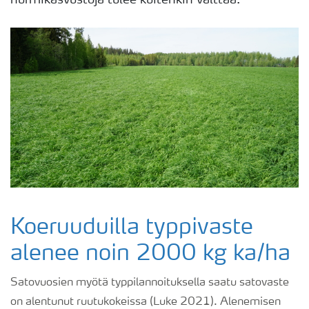
nurmikasvustoja tulee kuitenkin välttää.
Koeruuduilla typpivaste
alenee noin 2000 kg ka/ha
Satovuosien myötä typpilannoituksella saatu satovaste
on alentunut ruutukokeissa (Luke 2021). Alenemisen