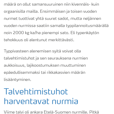
määrä on ollut samansuuruinen niin kivennäis- kuin
orgaanisilla mailla. Ensimmäisen ja toisen vuoden
nurmet tuottivat yhtä suuret sadot, mutta neljännen
vuoden nurmissa saatiin samalla typpilannoitusmäärällä
noin 2000 kg ka/ha pienempi sato. Eli typenkäytön
tehokkuus oli alentunut merkittävästi.
Typpivasteen alenemisen syitä voivat olla
talvehtimistuhot ja sen seurauksena nurmien
aukkoisuus, lajikoostumuksen muuttuminen
epäedullisemmaksi tai rikkakasvien määrän
lisääntyminen.
Talvehtimistuhot
harventavat nurmia
Viime talvi oli ankara Etelä-Suomen nurmille. Pitkä