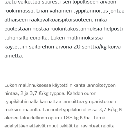
laatu vaikuttaa suuresti sen lopulliseen arvoon
ruokinnassa. Liian vähäinen typpilannoitus johtaa
alhaiseen raakavalkuaispitoisuuteen, mikä
puolestaan nostaa ruokintakustannuksia helposti
tuhansilla euroilla. Luken mallinnuksissa
käytettiin säilörehun arvona 20 senttiä/kg kuiva-
ainetta.
Luken mallinnuksessa käytettiin kahta lannoitetypen
hintaa, 2 ja 3,7 €/kg typpeä. Kahden euron
typpikilohinnalla kannattaa lannoittaa ympäristötuen
maksimimäärillä. Lannoitetyppikilon ollessa 3,7 €/kg N
alenee taloudellinen optimi 188 kg N/ha. Tämä
edellyttäen etteivät muut tekijät tai ravinteet rajoita