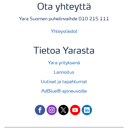
Ota yhteyttä
Yara Suomen puhelinvaihde 010 215 111
Yhteystiedot
Tietoa Yarasta
Yara yrityksenä
Lannoitus
Uutiset ja tapahtumat
AdBlue® ajoneuvoille
facebook
instagram
twitter
youtube
linkedin