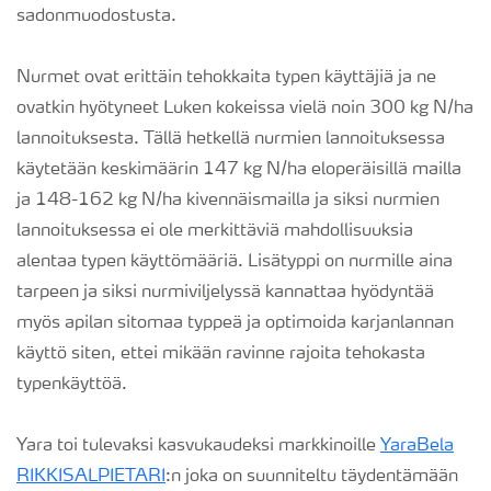
sadonmuodostusta.
Nurmet ovat erittäin tehokkaita typen käyttäjiä ja ne
ovatkin hyötyneet Luken kokeissa vielä noin 300 kg N/ha
lannoituksesta. Tällä hetkellä nurmien lannoituksessa
käytetään keskimäärin 147 kg N/ha eloperäisillä mailla
ja 148-162 kg N/ha kivennäismailla ja siksi nurmien
lannoituksessa ei ole merkittäviä mahdollisuuksia
alentaa typen käyttömääriä. Lisätyppi on nurmille aina
tarpeen ja siksi nurmiviljelyssä kannattaa hyödyntää
myös apilan sitomaa typpeä ja optimoida karjanlannan
käyttö siten, ettei mikään ravinne rajoita tehokasta
typenkäyttöä.
Yara toi tulevaksi kasvukaudeksi markkinoille
YaraBela
RIKKISALPIETARI
:n joka on suunniteltu täydentämään