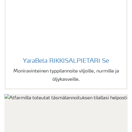
YaraBela RIKKISALPIETARI Se
YaraBela RIKKISALPIETARI Se
Moniravinteinen typpilannoite viljoille, nurmille ja
öljykasveille.