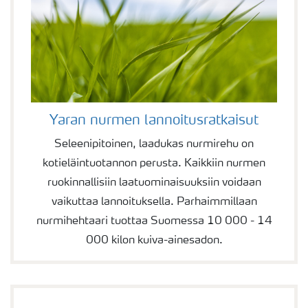
Yaran nurmen lannoitusratkaisut
Seleenipitoinen, laadukas nurmirehu on
kotieläintuotannon perusta. Kaikkiin nurmen
ruokinnallisiin laatuominaisuuksiin voidaan
vaikuttaa lannoituksella. Parhaimmillaan
nurmihehtaari tuottaa Suomessa 10 000 - 14
000 kilon kuiva-ainesadon.