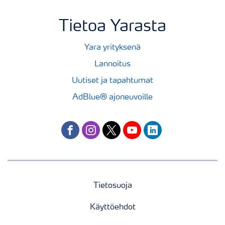
Tietoa Yarasta
Yara yrityksenä
Lannoitus
Uutiset ja tapahtumat
AdBlue® ajoneuvoille
facebook
instagram
twitter
youtube
linkedin
Tietosuoja
Käyttöehdot