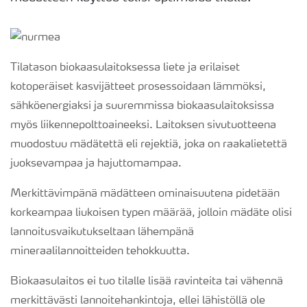
Tilatason biokaasulaitoksessa liete ja erilaiset
kotoperäiset kasvijätteet prosessoidaan lämmöksi,
sähköenergiaksi ja suuremmissa biokaasulaitoksissa
myös liikennepolttoaineeksi. Laitoksen sivutuotteena
muodostuu mädätettä eli rejektiä, joka on raakalietettä
juoksevampaa ja hajuttomampaa.
Merkittävimpänä mädätteen ominaisuutena pidetään
korkeampaa liukoisen typen määrää, jolloin mädäte olisi
lannoitusvaikutukseltaan lähempänä
mineraalilannoitteiden tehokkuutta.
Biokaasulaitos ei tuo tilalle lisää ravinteita tai vähennä
merkittävästi lannoitehankintoja, ellei lähistöllä ole