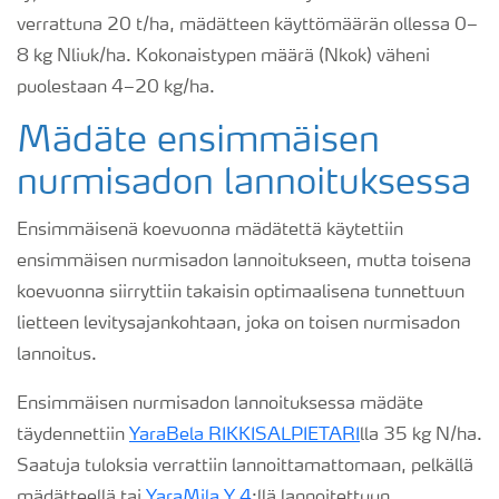
verrattuna 20 t/ha, mädätteen käyttömäärän ollessa 0–
8 kg Nliuk/ha. Kokonaistypen määrä (Nkok) väheni
puolestaan 4–20 kg/ha.
Mädäte ensimmäisen
nurmisadon lannoituksessa
Ensimmäisenä koevuonna mädätettä käytettiin
ensimmäisen nurmisadon lannoitukseen, mutta toisena
koevuonna siirryttiin takaisin optimaalisena tunnettuun
lietteen levitysajankohtaan, joka on toisen nurmisadon
lannoitus.
Ensimmäisen nurmisadon lannoituksessa mädäte
täydennettiin
YaraBela RIKKISALPIETARI
lla 35 kg N/ha.
Saatuja tuloksia verrattiin lannoittamattomaan, pelkällä
mädätteellä tai
YaraMila Y 4
:llä lannoitettuun