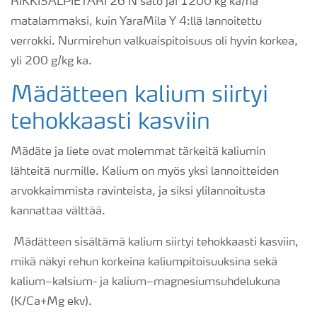
RIKKISALPIETARI 26 N sato jäi 1200 kg ka/ha
matalammaksi, kuin YaraMila Y 4:llä lannoitettu
verrokki. Nurmirehun valkuaispitoisuus oli hyvin korkea,
yli 200 g/kg ka.
Mädätteen kalium siirtyi
tehokkaasti kasviin
Mädäte ja liete ovat molemmat tärkeitä kaliumin
lähteitä nurmille. Kalium on myös yksi lannoitteiden
arvokkaimmista ravinteista, ja siksi ylilannoitusta
kannattaa välttää.
Mädätteen sisältämä kalium siirtyi tehokkaasti kasviin,
mikä näkyi rehun korkeina kaliumpitoisuuksina sekä
kalium–kalsium- ja kalium–magnesiumsuhdelukuna
(K/Ca+Mg ekv).