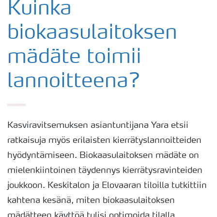
Kuinka
biokaasulaitoksen
mädäte toimii
lannoitteena?
Kasviravitsemuksen asiantuntijana Yara etsii
ratkaisuja myös erilaisten kierrätyslannoitteiden
hyödyntämiseen. Biokaasulaitoksen mädäte on
mielenkiintoinen täydennys kierrätysravinteiden
joukkoon. Keskitalon ja Elovaaran tiloilla tutkittiin
kahtena kesänä, miten biokaasulaitoksen
mädätteen käyttöä tulisi optimoida tilalla.