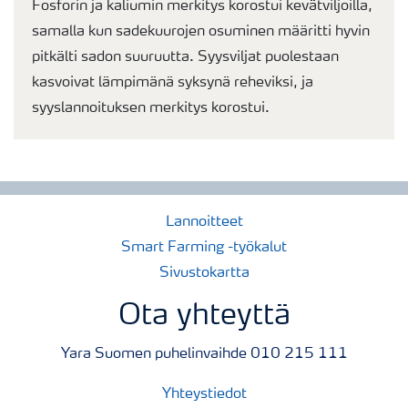
Fosforin ja kaliumin merkitys korostui kevätviljoilla,
samalla kun sadekuurojen osuminen määritti hyvin
pitkälti sadon suuruutta. Syysviljat puolestaan
kasvoivat lämpimänä syksynä reheviksi, ja
syyslannoituksen merkitys korostui.
Lannoitteet
Smart Farming -työkalut
Sivustokartta
Ota yhteyttä
Yara Suomen puhelinvaihde 010 215 111
Yhteystiedot