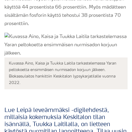
käyttöä 44 prosentista 66 prosenttiin. Myös mädätteen
sisältämän fosforin käyttö tehostui 38 prosentista 70
prosenttiin.
Kuvassa Aino, Kaisa ja Tuukka Laitila tarkastelemassa Yaran
peltokoetta ensimmäisen nurmisadon korjuun jälkeen.
Biokaasulaitos hankittiin Keskitalon lypsykarjatilalle vuonna
2022.
Lue Leipä leveämmäksi -digilehdestä,
millaisia kokemuksia Keskitalon tilan
isännällä, Tuukka Laitilalla, on lietteen
käytöstä nurmitilan lannoitteena.
Tilaa uusin