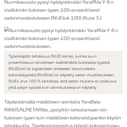
Nurmikasvusto pystyi hyödyntämään YaraMila Y 4:n
sisältämän liukoisen typen 100-prosenttisesti
sadonmuodostukseen (NUEliuk 100) (Kuva 3.)
Typenkäytön tehokkuus (NUE) kertoo, kuinka suuri
prosenttiosuus lannoitteen sisältämästä liukoisesta typestä
(NUEliuk) tai orgaaniseen aineeseen sitoutuneesta
kokonaistypestä (NUEkok) on käytetty sadon muodostukseen.
NUEn arvo 100 % tarkoittaa, että sadon mukana on poistunut
yhtä paljon typpeä kuin lannoituksessa on käytetty.
Täydentämällä mädätteen ravinteita YaraBela
RIKKISALPIETARIlla, pystyttiin tehostamaan niin
liukoisen typen kuin mädätteen kokonaistypenkin käytön
tehokkuutta. Täydennyslannoitus tehosti kokonaistypen