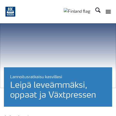
Etsi
Toggle
Toggle country langu
Lannoitusratkaisu kasvillesi
Leipä leveämmäksi,
oppaat ja Växtpressen