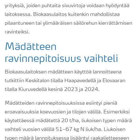
yrityksiä, joiden puhtaita sivuvirtoja voidaan hyödyntää
laitoksessa. Biokaasulaitos kuitenkin mahdollistaa
pilaantuneen tai ylimääräisen säilörehun kierrättämisen
ravinteiksi.
Mädätteen
ravinnepitoisuus vaihteli
Biokaasulaitoksen mädätteen käyttöä lannoitteena
tutkittiin Keskitalon tilalla Haapavedellä ja Elovaaran
tilalla Kiuruvedellä kesinä 2023 ja 2024.
Mädätteiden ravinnepitoisuuksissa esiintyi pieniä
eroavaisuuksia koevuosien ja tilojen välillä. Esimerkiksi
käytettäessä mädätettä 20 t/ha, liukoisen typen määrä
vaihteli vuosien välillä 51–67 kg N liuk/ha. Liukoisen
typen määrä lannoituksessa lisääntyi raakalietteeseen