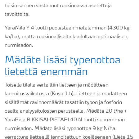
toisin sanoen vastannut ruokinnassa asetettuja
tavoitteita.
YaraMila Y 4 tuotti puolestaan matalamman (4300 kg
ka/ha), mutta ruokinnalliselta laadultaan optimaalisen,
nurmisadon.
Mädäte lisäsi typenottoa
lietettä enemmän
Toisella tilalla vertailtiin lietteen ja mädätteen
lannoitusvaikutusta (Kuva 1 b). Lietteen ja mädätteen
sisältämät ravinnemäärät tasattiin typen ja fosforin
osalta analyysitulosten perusteella. Mädäte 20 t/ha +
YaraBela RIKKISALPIETARI 40 N tuotti suuremman
nurmisadon. Mädäte lisäsi typenottoa 9 kg N/ha
verrattuna lietteellä lannoitettuun koejäseneen (Liete 15