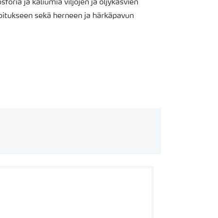
foria ja kaliumia viljojen ja öljykasvien