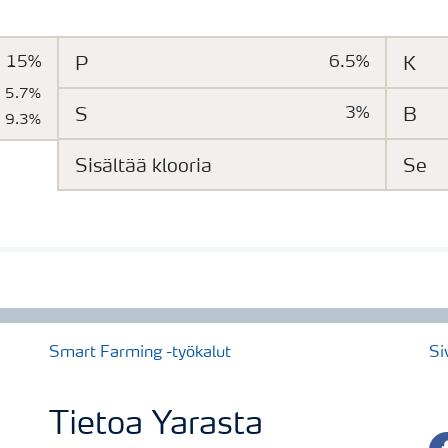
15%
P
6.5%
K
5.7%
S
3%
B
9.3%
Sisältää klooria
Se
Smart Farming -työkalut
Si
Tietoa Yarasta
fa