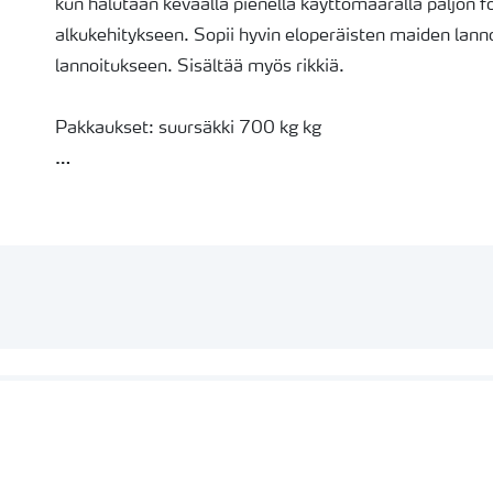
kun halutaan keväällä pienellä käyttömäärällä paljon fos
alkukehitykseen. Sopii hyvin eloperäisten maiden lannoitukseen sekä herneen ja härkäpavun
lannoitukseen. Sisältää myös rikkiä.
Pakkaukset: suursäkki 700 kg kg
Yara Uusikaupunki ja Siilinjärvi, Suomi
Tilausaikatuote