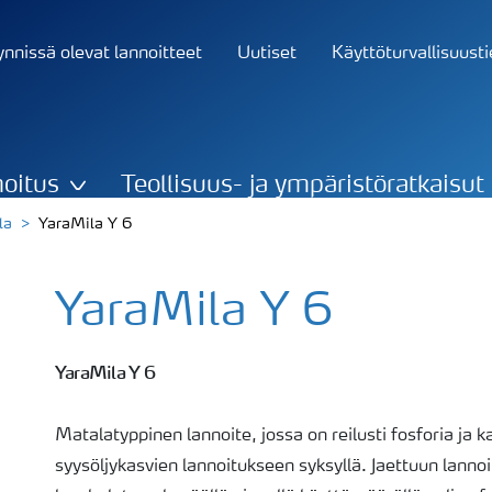
nnissä olevat lannoitteet
Uutiset
Käyttöturvallisuust
oitus
Teollisuus- ja ympäristöratkaisut
la
YaraMila Y 6
YaraMila Y 6
YaraMila Y 6
Matalatyppinen lannoite, jossa on reilusti fosforia ja ka
syysöljykasvien lannoitukseen syksyllä. Jaettuun lanno