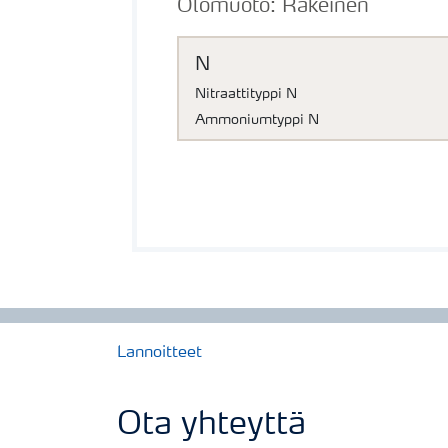
Olomuoto:
Rakeinen
N
Nitraattityppi N
Ammoniumtyppi N
Lannoitteet
Ota yhteyttä