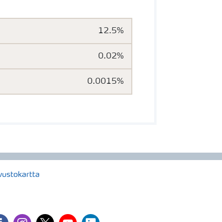
12.5%
0.02%
0.0015%
vustokartta
cebook
instagram
twitter
youtube
linkedin