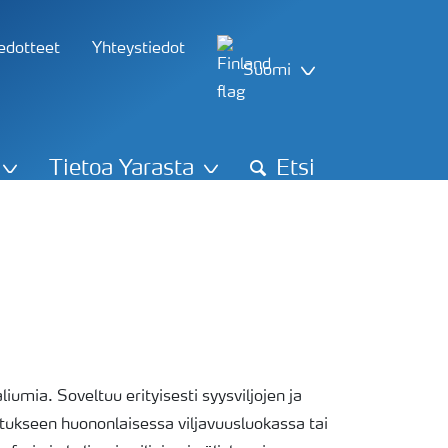
iedotteet
Yhteystiedot
Suomi
Tietoa Yarasta
Etsi
liumia. Soveltuu erityisesti syysviljojen ja
itukseen huononlaisessa viljavuusluokassa tai