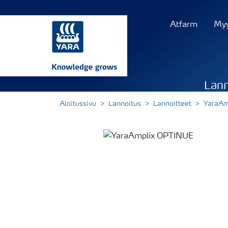
Atfarm
Myy
Lann
Aloitussivu
Lannoitus
Lannoitteet
YaraAm