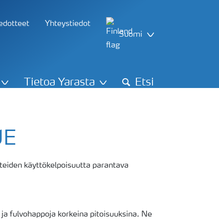
iedotteet
Yhteystiedot
Suomi
Tietoa Yarasta
Etsi
UE
teiden käyttökelpoisuutta parantava
- ja fulvohappoja korkeina pitoisuuksina. Ne