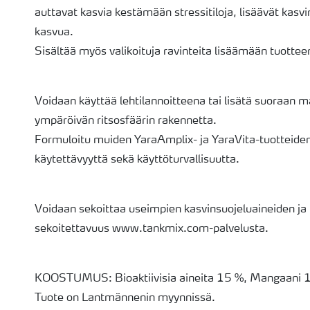
auttavat kasvia kestämään stressitiloja, lisäävät kasvi
kasvua.
Sisältää myös valikoituja ravinteita lisäämään tuottee
Voidaan käyttää lehtilannoitteena tai lisätä suoraan 
ympäröivän ritsosfäärin rakennetta.
Formuloitu muiden YaraAmplix- ja YaraVita-tuotteide
käytettävyyttä sekä käyttöturvallisuutta.
Voidaan sekoittaa useimpien kasvinsuojeluaineiden ja l
sekoitettavuus www.tankmix.com-palvelusta.
KOOSTUMUS: Bioaktiivisia aineita 15 %, Mangaani 1 %
Tuote on Lantmännenin myynnissä.