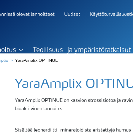
nnissä olevat lannoitteet
Uutiset
Käyttöturvallisuust
oitus
Teollisuus- ja ympäristöratkaisut
plix
YaraAmplix OPTINUE
YaraAmplix OPTIN
YaraAmplix OPTINUE on kasvien stressisietoa ja ravin
bioaktiivinen lannoite.
Sisältää leonardiitti -mineraloidista eristettyjä humus