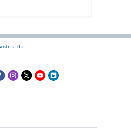
vustokartta
cebook
instagram
twitter
youtube
linkedin