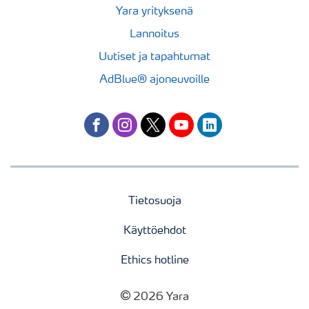
Yara yrityksenä
Lannoitus
Uutiset ja tapahtumat
AdBlue® ajoneuvoille
facebook
instagram
twitter
youtube
linkedin
Tietosuoja
Käyttöehdot
Ethics hotline
2026 Yara