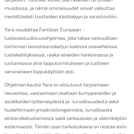
tarpeisiin. Tuotteet voivat olla rakeiden tai prillien
muodossa, ja nämä ominaisuudet voivat vaikuttaa
merkittävästi tuotteiden käsittelyyn ja varastointiin.
Yara noudattaa Fertilizer European -
tuotevastuullisuusohjelmaa, joka takaa vastuullisen
toiminnan lannoitearvoketjun kaikissa osavaiheissa:
tuotekehityksessä, raaka-aineiden hankinnassa ja
tuotannossa aina lopputoimitukseen ja tuotteen
varsinaiseen loppukäyttöön asti.
Ohjelman kautta Yara on sitoutunut tarjoamaan
neuvontaa, vastaamaan osaltaan kumppaneiden ja
asiakkaiden työterveydestä ja -turvallisuudesta sekä
huolehtimaan ympäristöongelmista, turvallisesta
elintarviketuotannosta sekä varkauksien ja väärinkäytön
estämisestä. Tämän osan tarkoituksena on nostaa esiin