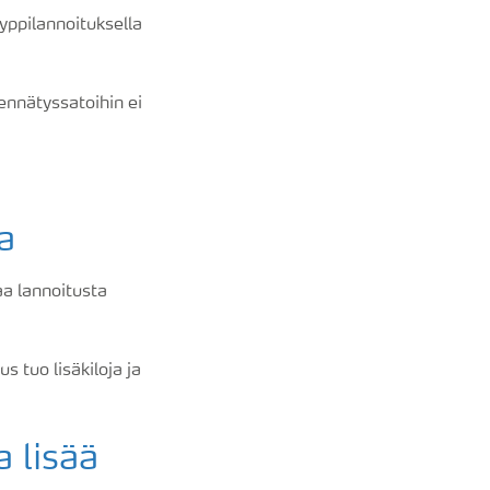
yppilannoituksella
ennätyssatoihin ei
a
aa lannoitusta
s tuo lisäkiloja ja
 lisää