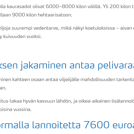
lla kaurasadot olivat 6000–8000 kilon välillä. Yli 200 kilon t
llaan 9000 kilon hehtaarisatoon.
iljoja suurempi vedentarve, mikä näkyi koetuloksissa – aivan 
y kuivuuden vuoksi.
ksen jakaminen antaa pelivara
inen kahteen osaan antaa viljelijälle mahdollisuuden tarkent
an.
itus takaa hyvän kasvuun lähdön, ja oikea-aikainen lisälannoitu
oisina vuosina.
rmalla lannoitetta 7600 euroa