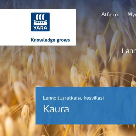
Atfarm
Myy
Lann
Lannoitusratkaisu kasvillesi
Kaura