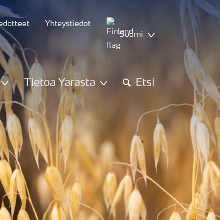
iedotteet
Yhteystiedot
Suomi
Tietoa Yarasta
Etsi