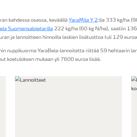
ran kahdessa osassa, keväällä
YaraMila Y 2
:lla 333 kg/ha (9
ela Suomensalpietarilla
222 kg/ha (60 kg N/ha), saatiin 1360
n ja lannoitteen hinnoilla laskien lisätuottoa tuli 129 euroa 
nin nuppikuorma YaraBela-lannoitetta riittää 59 hehtaarin lan
onut koetuloksen mukaan yli 7600 euroa lisää.