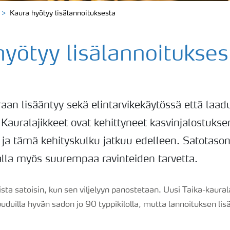
Kaura hyötyy lisälannoituksesta
hyötyy lisälannoitukses
raan lisääntyy sekä elintarvikekäytössä että laa
 Kauralajikkeet ovat kehittyneet kasvinjalostuks
 ja tämä kehityskulku jatkuu edelleen. Satotaso
alla myös suurempaa ravinteiden tarvetta.
ista satoisin, kun sen viljelyyn panostetaan. Uusi Taika-kaurala
duilla hyvän sadon jo 90 typpikilolla, mutta lannoituksen li