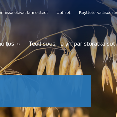
nnissä olevat lannoitteet
Uutiset
Käyttöturvallisuust
oitus
Teollisuus- ja ympäristöratkaisut