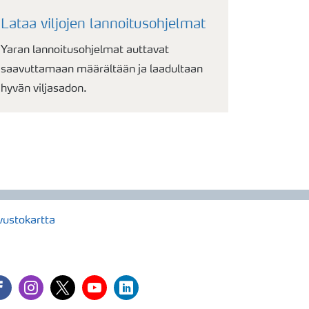
Lataa viljojen lannoitusohjelmat
Yaran lannoitusohjelmat auttavat
saavuttamaan määrältään ja laadultaan
hyvän viljasadon.
vustokartta
cebook
instagram
twitter
youtube
linkedin