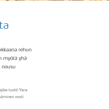
ta
dukkaana rehun
en myötä yhä
n nousu
jike tuotti Yara
sääminen nosti