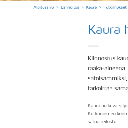
Aloitussivu
Lannoitus
Kaura
Tutkimukset
Kaura 
Kiinnostus kau
raaka-aineena.
satoisammiksi,
tarkoittaa sam
Kaura on kevätviljo
Kotkaniemen koeruu
satoa reilusti.