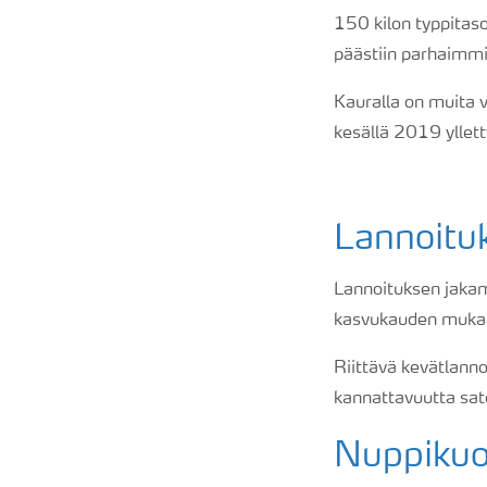
150 kilon typpitaso
päästiin parhaimmi
Kauralla on muita v
kesällä 2019 yllett
Lannoitu
Lannoituksen jakam
kasvukauden muka
Riittävä kevätlanno
kannattavuutta sat
Nuppikuo