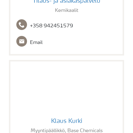
Tilaus- ja asiakaspalvelu
Kemikaalit
+358 942451579
Email
Klaus Kurki
Klaus Kurki
Myyntipäällikkö, Base Chemicals