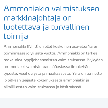
Tekninen urea & Urealiuos
Ammoniakin valmistuksen
markkinajohtaja on
Ammoniakki & Ammoniakkivesi
luotettava ja turvallinen
toimija
Typpihappo
Ammoniakki (NH3) on ollut keskeinen osa-alue Yaran
toiminnassa jo yli sata vuotta. Ammoniakki on tärkeä
raaka-aine typpijohdannaisten valmistuksessa. Nykyään
ammoniakki valmistetaan pääasiassa ilmakehän
typestä, vesihöyrystä ja maakaasusta. Yara on tunnettu
jo pitkään laajasta kokemuksesta ammoniakin ja
alkaliliuosten valmistuksessa ja käsittelyssä.