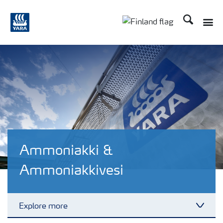
Etsi
Toggle
Toggle country langu
Ammoniakki &
Ammoniakkivesi
Explore more
Toggl