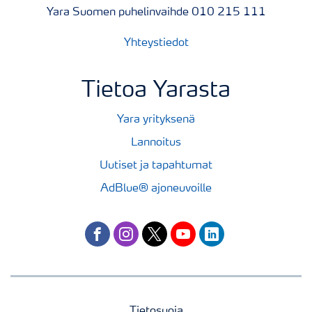
Yara Suomen puhelinvaihde 010 215 111
Yhteystiedot
Tietoa Yarasta
Yara yrityksenä
Lannoitus
Uutiset ja tapahtumat
AdBlue® ajoneuvoille
facebook
instagram
twitter
youtube
linkedin
Tietosuoja