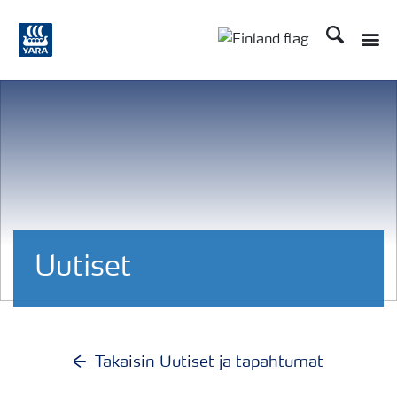
Etsi
Toggle
Toggle country langu
Uutiset
Takaisin Uutiset ja tapahtumat