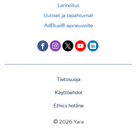
Lannoitus
Uutiset ja tapahtumat
AdBlue® ajoneuvoille
facebook
instagram
twitter
youtube
linkedin
Tietosuoja
Käyttöehdot
Ethics hotline
2026 Yara