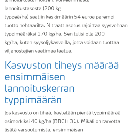
lannoitekustannuksen
,
korkeammasta
lannoitustasosta
(
200 kg
typpeä/ha
)
saatiin
keskimäärin
54 euroa parempi
tuotto
hehtaarilta
.
Nitraattias
e
tus rajoitta
a
syysvehnän
typpimääräksi
170 kg/ha. Sen tulisi olla 200
kg/ha
,
kuten syysöljykasveilla
, jotta voidaan tuottaa
viljanostajien vaatimaa laatua
.
Kasvuston tiheys määrää
ensimmäisen
lannoituskerran
typpimäärän
Jos kasvusto on
tiheä
,
käytetään pientä typpimäärää
esim
erkiksi
40 kg/ha (BBCH 31). Mikäli on tarvetta
lisätä versoutumist
a
,
ensimmäisen