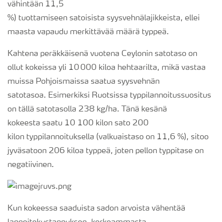
väh
intään
11,5
%
)
tuottamiseen
satois
ista
syysvehn
älajikkeista
, ellei
maasta vapaudu merkittävää määrä typpeä.
Kahtena peräkkäisenä vuotena
Ceylonin
satotaso on
ollut kokeissa yli 10 000 kiloa hehtaarilta, mikä vastaa
muissa Pohjoismaissa saatua syysvehnän
satotasoa.
Esimerkiksi Ruotsissa typpilannoitussuositus
on tällä satotasolla
238
kg/ha.
Tänä kesänä
k
okeesta
saatu 10
100 k
ilon
sato
200
k
ilon
typpilannoituksella (
valkuaistaso on 11,6 %
),
sitoo
jyväsatoon 206 k
iloa
typpeä
, joten
pe
llon typpitase on
negatiivinen.
Kun
kokeessa saad
uista
sadon arvo
i
sta vähentää