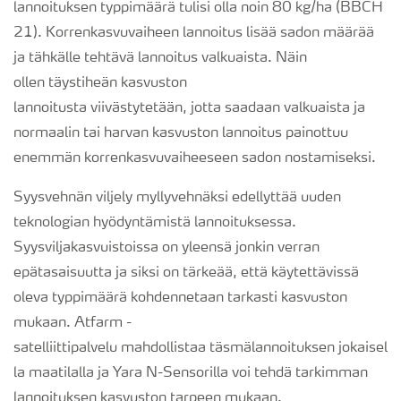
lannoituksen
typpimäärä
tulisi olla noin 80 kg/ha (BBCH
21). Korrenkasvuvaiheen lannoitus lisää sadon määrää
ja tähkälle tehtävä lannoitus valkuaista. Näin
ollen
täystiheän kasvuston
lannoitusta
viivästytetään
,
jotta
saadaan valkuaista ja
normaalin
tai
harvan
kasvuston
lannoitus painottuu
enemmän korrenkasvuvaiheeseen sadon nostamiseksi.
Syysvehnän viljely myllyvehnäksi edellyttää uuden
teknologian hyödyntämistä lannoituksessa.
Syysviljakasvuistoissa on yleensä jonkin verran
epätasaisuutta ja siksi on tärkeää
,
että käytettävissä
oleva typpimäärä kohdennetaan tarkasti kasvuston
mukaan.
Atfarm
-
s
atelliittipalvelu
mahdollistaa
täsmälannoituksen
jokaisel
la maatilalla ja Yara N-Sensorilla voi tehdä tarkimman
lannoituksen kasvuston tarpeen mukaan.