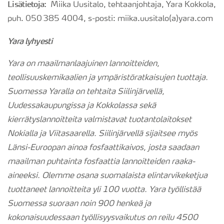
Lisätietoja:
Miika Uusitalo, tehtaanjohtaja, Yara Kokkola,
puh. 050 385 4004, s-posti: miika.uusitalo(a)yara.com
Yara lyhyesti
Yara on maailmanlaajuinen lannoitteiden,
teollisuuskemikaalien ja ympäristöratkaisujen tuottaja.
Suomessa Yaralla on tehtaita Siilinjärvellä,
Uudessakaupungissa ja Kokkolassa sekä
kierrätyslannoitteita valmistavat tuotantolaitokset
Nokialla ja Viitasaarella. Siilinjärvellä sijaitsee myös
Länsi-Euroopan ainoa fosfaattikaivos, josta saadaan
maailman puhtainta fosfaattia lannoitteiden raaka-
aineeksi. Olemme osana suomalaista elintarvikeketjua
tuottaneet lannoitteita yli 100 vuotta. Yara työllistää
Suomessa suoraan noin 900 henkeä ja
kokonaisuudessaan työllisyysvaikutus on reilu 4500