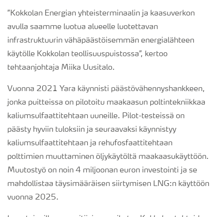
”Kokkolan Energian yhteisterminaalin ja kaasuverkon
avulla saamme luotua alueelle luotettavan
infrastruktuurin vähäpäästöisemmän energialähteen
käytölle Kokkolan teollisuuspuistossa”, kertoo
tehtaanjohtaja Miika Uusitalo.
Vuonna 2021 Yara käynnisti päästövähennyshankkeen,
jonka puitteissa on pilotoitu maakaasun poltintekniikkaa
kaliumsulfaattitehtaan uuneille. Pilot-testeissä on
päästy hyviin tuloksiin ja seuraavaksi käynnistyy
kaliumsulfaattitehtaan ja rehufosfaattitehtaan
polttimien muuttaminen öljykäytöltä maakaasukäyttöön.
Muutostyö on noin 4 miljoonan euron investointi ja se
mahdollistaa täysimääräisen siirtymisen LNG:n käyttöön
vuonna 2025.