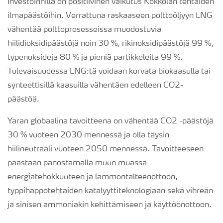
Investoinnilla on positiivinen vaikutus Kokkolan tehtaiden
ilmapäästöihin. Verrattuna raskaaseen polttoöljyyn LNG
vähentää polttoprosesseissa muodostuvia
hiilidioksidipäästöjä noin 30 %, rikinoksidipäästöjä 99 %,
typenoksideja 80 % ja pieniä partikkeleita 99 %.
Tulevaisuudessa LNG:tä voidaan korvata biokaasulla tai
synteettisillä kaasuilla vähentäen edelleen CO2-
päästöä.
Yaran globaalina tavoitteena on vähentää CO2 -päästöjä
30 % vuoteen 2030 mennessä ja olla täysin
hiilineutraali vuoteen 2050 mennessä. Tavoitteeseen
päästään panostamalla muun muassa
energiatehokkuuteen ja lämmöntalteenottoon,
typpihappotehtaiden katalyyttiteknologiaan sekä vihreän
ja sinisen ammoniakin kehittämiseen ja käyttöönottoon.