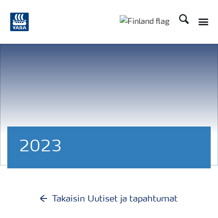
Etsi
Toggle
Toggle country langu
2023
Takaisin Uutiset ja tapahtumat