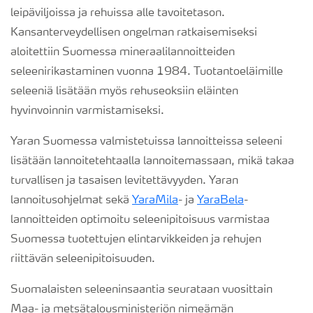
leipäviljoissa ja rehuissa alle tavoitetason.
Kansanterveydellisen ongelman ratkaisemiseksi
aloitettiin Suomessa mineraalilannoitteiden
seleenirikastaminen vuonna 1984. Tuotantoeläimille
seleeniä lisätään myös rehuseoksiin eläinten
hyvinvoinnin varmistamiseksi.
Yaran Suomessa valmistetuissa lannoitteissa seleeni
lisätään lannoitetehtaalla lannoitemassaan, mikä takaa
turvallisen ja tasaisen levitettävyyden. Yaran
lannoitusohjelmat sekä
YaraMila
- ja
YaraBela
-
lannoitteiden optimoitu seleenipitoisuus varmistaa
Suomessa tuotettujen elintarvikkeiden ja rehujen
riittävän seleenipitoisuuden.
Suomalaisten seleeninsaantia seurataan vuosittain
Maa- ja metsätalousministeriön nimeämän