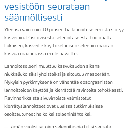
vesistöön seurataan
säännöllisesti
Yleensä vain noin 10 prosenttia lannoiteseleenistä siirtyy
kasveihin. Positiivisesta seleenitaseesta huolimatta
liukoisen, kasveille käyttökelpoisen seleenin määrän
kasvua maaperässä ei ole havaittu.
Lannoiteseleeni muuttuu kasvukauden aikana
niukkaliukoisiksi yhdisteiksi ja sitoutuu maaperään.
Nykyisin pyrkimyksenä on vähentää epäorgaanisten
lannoitteiden käyttöä ja kierrättää ravinteita tehokkaasti.
Ravinnerikkaista sivuvirroista valmistetut
kierrätyslannoitteet ovat uusissa tutkimuksissa
osoittautuneet heikoiksi seleeninlähteiksi.
─ Tämän vuoksi satojen seleenitasoja tulisi seurata