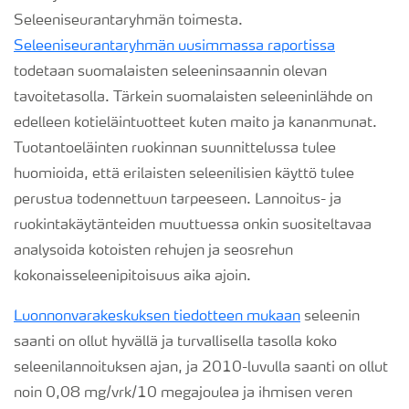
Seleeniseurantaryhmän toimesta.
Seleeniseurantaryhmän uusimmassa raportissa
todetaan suomalaisten seleeninsaannin olevan
tavoitetasolla. Tärkein suomalaisten seleeninlähde on
edelleen kotieläintuotteet kuten maito ja kananmunat.
Tuotantoeläinten ruokinnan suunnittelussa tulee
huomioida, että erilaisten seleenilisien käyttö tulee
perustua todennettuun tarpeeseen. Lannoitus- ja
ruokintakäytänteiden muuttuessa onkin suositeltavaa
analysoida kotoisten rehujen ja seosrehun
kokonaisseleenipitoisuus aika ajoin.
Luonnonvarakeskuksen tiedotteen mukaan
seleenin
saanti on ollut hyvällä ja turvallisella tasolla koko
seleenilannoituksen ajan, ja 2010-luvulla saanti on ollut
noin 0,08 mg/vrk/10 megajoulea ja ihmisen veren