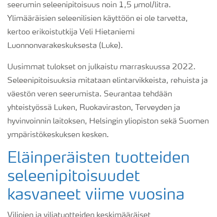
seerumin seleenipitoisuus noin 1,5 µmol/litra.
Ylimääräisien seleenilisien käyttöön ei ole tarvetta,
kertoo erikoistutkija Veli Hietaniemi
Luonnonvarakeskuksesta (Luke).
Uusimmat tulokset on julkaistu marraskuussa 2022.
Seleenipitoisuuksia mitataan elintarvikkeista, rehuista ja
väestön veren seerumista. Seurantaa tehdään
yhteistyössä Luken, Ruokaviraston, Terveyden ja
hyvinvoinnin laitoksen, Helsingin yliopiston sekä Suomen
ympäristökeskuksen kesken.
Eläinperäisten tuotteiden
seleenipitoisuudet
kasvaneet viime vuosina
Viljojen ja viljatuotteiden keskimääräiset