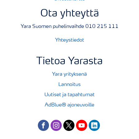
Ota yhteyttä
Yara Suomen puhelinvaihde 010 215 111
Yhteystiedot
Tietoa Yarasta
Yara yrityksenä
Lannoitus
Uutiset ja tapahtumat
AdBlue® ajoneuvoille
facebook
instagram
twitter
youtube
linkedin