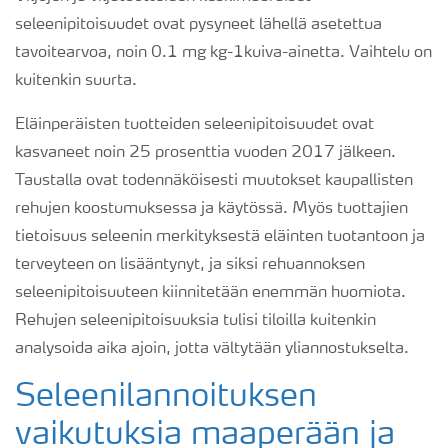
seleenipitoisuudet ovat pysyneet lähellä asetettua
tavoitearvoa, noin 0.1 mg kg-1kuiva-ainetta. Vaihtelu on
kuitenkin suurta.
Eläinperäisten tuotteiden seleenipitoisuudet ovat
kasvaneet noin 25 prosenttia vuoden 2017 jälkeen.
Taustalla ovat todennäköisesti muutokset kaupallisten
rehujen koostumuksessa ja käytössä. Myös tuottajien
tietoisuus seleenin merkityksestä eläinten tuotantoon ja
terveyteen on lisääntynyt, ja siksi rehuannoksen
seleenipitoisuuteen kiinnitetään enemmän huomiota.
Rehujen seleenipitoisuuksia tulisi tiloilla kuitenkin
analysoida aika ajoin, jotta vältytään yliannostukselta.
Seleenilannoituksen
vaikutuksia maaperään ja