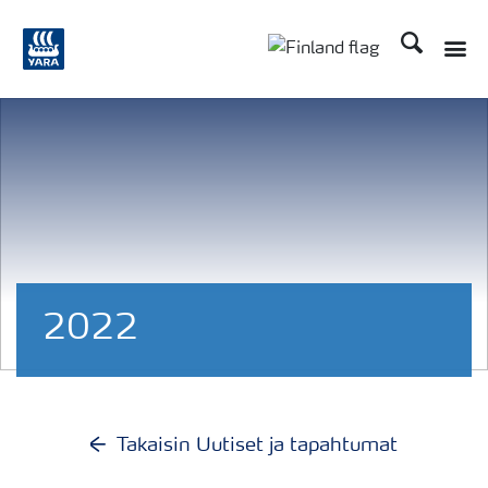
Etsi
Toggle
Toggle country langu
2022
Takaisin Uutiset ja tapahtumat