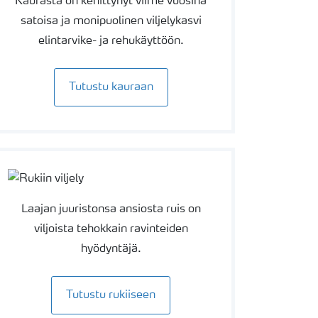
Kaurasta on kehittynyt viime vuosina
satoisa ja monipuolinen viljelykasvi
elintarvike- ja rehukäyttöön.
Tutustu kauraan
Laajan juuristonsa ansiosta ruis on
viljoista tehokkain ravinteiden
hyödyntäjä.
Tutustu rukiiseen