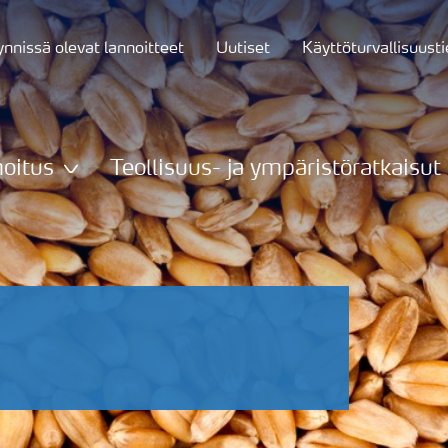
nnissä olevat lannoitteet
Uutiset
Käyttöturvallisuust
oitus
Teollisuus- ja ympäristöratkaisut