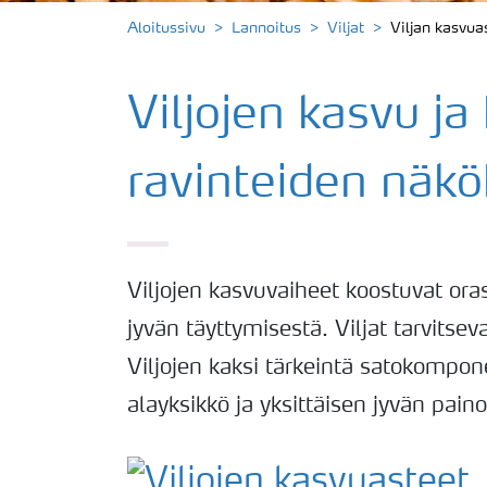
Aloitussivu
Lannoitus
Viljat
Viljan kasvua
Viljojen kasvu ja
ravinteiden näk
Viljojen kasvuvaiheet koostuvat ora
jyvän täyttymisestä. Viljat tarvitseva
Viljojen kaksi tärkeintä satokompon
alayksikkö ja yksittäisen jyvän paino