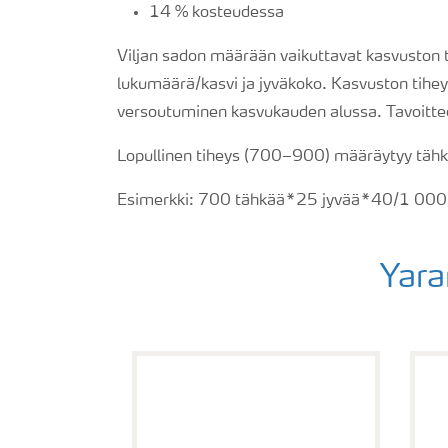
14 % kosteudessa
Viljan sadon määrään vaikuttavat kasvuston t
lukumäärä/kasvi ja jyväkoko. Kasvuston tihe
versoutuminen kasvukauden alussa. Tavoitt
Lopullinen tiheys (700–900) määräytyy tähk
Esimerkki: 700 tähkää*25 jyvää*40/1 0
Yara