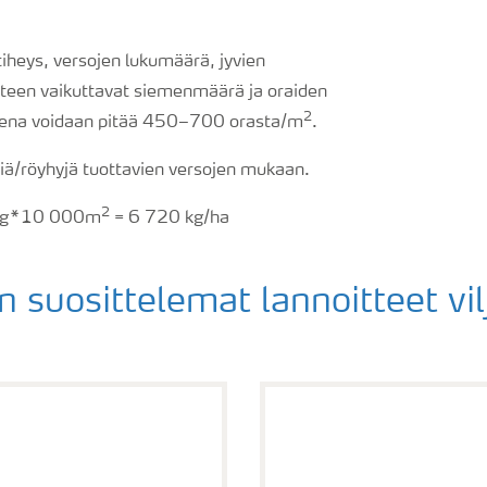
iheys, versojen lukumäärä, jyvien
yteen vaikuttavat siemenmäärä ja oraiden
2
eena voidaan pitää 450–700 orasta/m
.
iä/röyhyjä tuottavien versojen mukaan.
2
00g*10 000m
= 6 720 kg/ha
n suosittelemat lannoitteet vilj