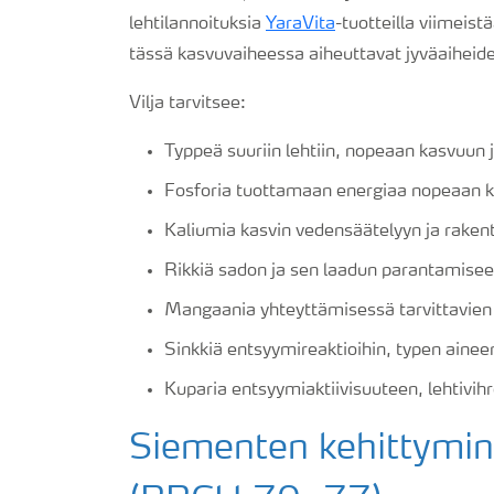
lehtilannoituksia
YaraVita
-tuotteilla viimeist
tässä kasvuvaiheessa aiheuttavat jyväaiheid
Vilja tarvitsee:
Typpeä suuriin lehtiin, nopeaan kasvuun 
Fosforia tuottamaan energiaa nopeaan k
Kaliumia kasvin vedensäätelyyn ja raken
Rikkiä sadon ja sen laadun parantamisee
Mangaania yhteyttämisessä tarvittavien p
Sinkkiä entsyymireaktioihin, typen ainee
Kuparia entsyymiaktiivisuuteen, lehtivih
Siementen kehittymin