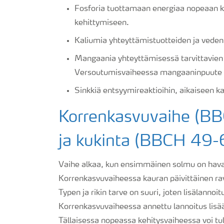
Fosforia tuottamaan energiaa nopeaan ka
kehittymiseen.
Kaliumia yhteyttämistuotteiden ja veden 
Mangaania yhteyttämisessä tarvittavien p
Versoutumisvaiheessa mangaaninpuute v
Sinkkiä entsyymireaktioihin, aikaiseen k
Korrenkasvuvaihe (BB
ja kukinta (BBCH 49-
Vaihe alkaa, kun ensimmäinen solmu on havai
Korrenkasvuvaiheessa kauran päivittäinen ra
Typen ja rikin tarve on suuri, joten lisälannoit
Korrenkasvuvaiheessa annettu lannoitus lisää
Tällaisessa nopeassa kehitysvaiheessa voi tul