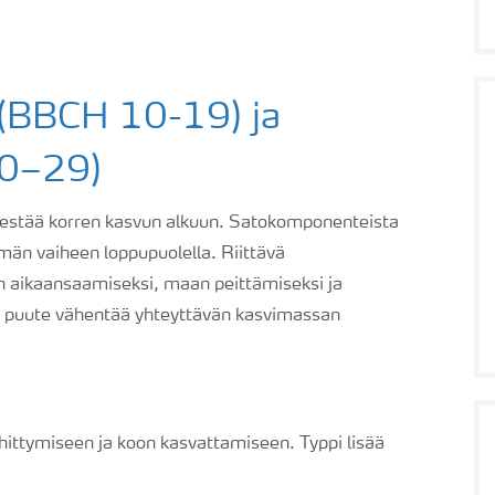
 (BBCH 10-19) ja
20–29)
kestää korren kasvun alkuun. Satokomponenteista
män vaiheen loppupuolella. Riittävä
n aikaansaamiseksi, maan peittämiseksi ja
n puute vähentää yhteyttävän kasvimassan
ittymiseen ja koon kasvattamiseen. Typpi lisää