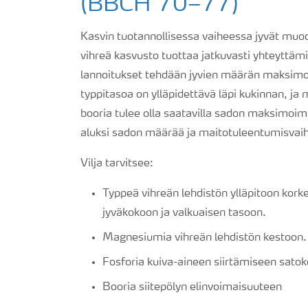
(BBCH 70–77)
Kasvin tuotannollisessa vaiheessa jyvät muodo
vihreä kasvusto tuottaa jatkuvasti yhteyttämi
lannoitukset tehdään jyvien määrän maksimoi
typpitasoa on ylläpidettävä läpi kukinnan, ja
booria tulee olla saatavilla sadon maksimoimi
aluksi sadon määrää ja maitotuleentumisvai
Vilja tarvitsee:
Typpeä vihreän lehdistön ylläpitoon kor
jyväkokoon ja valkuaisen tasoon.
Magnesiumia vihreän lehdistön kestoon.
Fosforia kuiva-aineen siirtämiseen sato
Booria siitepölyn elinvoimaisuuteen