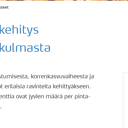
steet
 kehitys
ökulmasta
stumisesta, korrenkasvuvaiheesta ja
t erilaisia ravinteita kehittyäkseen.
enttia ovat jyvien määrä per pinta-
.