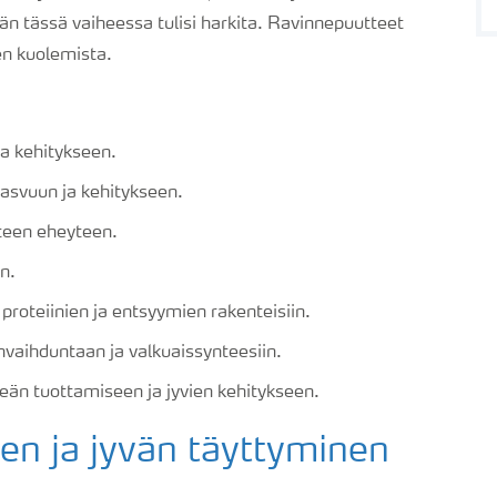
ään tässä vaiheessa tulisi harkita. Ravinnepuutteet
en kuolemista.
ja kehitykseen.
asvuun ja kehitykseen.
teen eheyteen.
n.
roteiinien ja entsyymien rakenteisiin.
nvaihduntaan ja valkuaissynteesiin.
reän tuottamiseen ja jyvien kehitykseen.
en ja jyvän täyttyminen