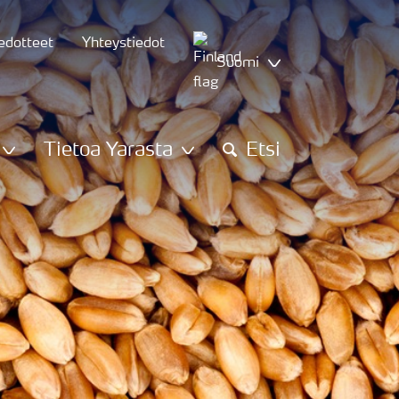
iedotteet
Yhteystiedot
Suomi
Tietoa Yarasta
Etsi