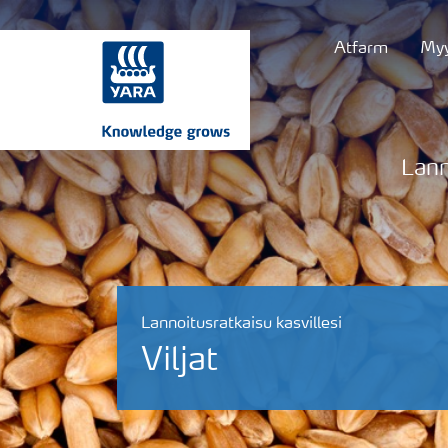
Atfarm
Myy
Lann
Lannoitusratkaisu kasvillesi
Viljat