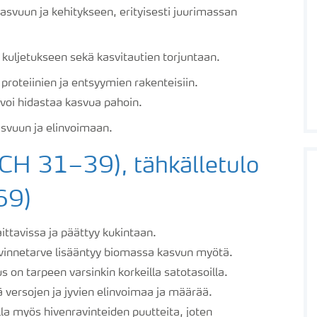
svuun ja kehitykseen, erityisesti juurimassan
kuljetukseen sekä kasvitautien torjuntaan.
roteiinien ja entsyymien rakenteisiin.
oi hidastaa kasvua pahoin.
asvuun ja elinvoimaan.
CH 31–39), tähkälletulo
69)
ttavissa ja päättyy kukintaan.
vinnetarve lisääntyy biomassa kasvun myötä.
us on tarpeen varsinkin korkeilla satotasoilla.
 versojen ja jyvien elinvoimaa ja määrää.
la myös hivenravinteiden puutteita, joten