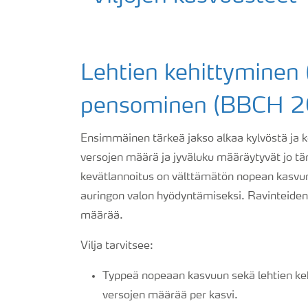
Lehtien kehittyminen
pensominen (BBCH 
Ensimmäinen tärkeä jakso alkaa kylvöstä ja 
versojen määrä ja jyväluku määräytyvät jo tä
kevätlannoitus on välttämätön nopean kasvu
auringon valon hyödyntämiseksi. Ravinteide
määrää.
Vilja tarvitsee:
Typpeä nopeaan kasvuun sekä lehtien keh
versojen määrää per kasvi.