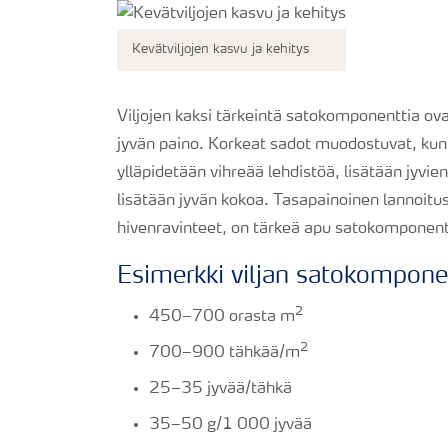
Kevätviljojen kasvu ja kehitys
Viljojen kaksi tärkeintä satokomponenttia ova
jyvän paino. Korkeat sadot muodostuvat, kun 
ylläpidetään vihreää lehdistöä, lisätään jyvie
lisätään jyvän kokoa. Tasapainoinen lannoitus
hivenravinteet, on tärkeä apu satokomponent
Esimerkki viljan satokompone
2
450–700 orasta m
2
700–900 tähkää/m
25–35 jyvää/tähkä
35–50 g/1 000 jyvää