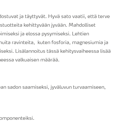
stuvat ja täyttyvät. Hyvä sato vaatii, että terve
stuotteita kehittyvään jyvään. Mahdolliset
miseksi ja elossa pysymiseksi. Lehtien
 muita ravinteita, kuten fosforia, magnesiumia ja
seksi. Lisälannoitus tässä kehitysvaiheessa lisää
heessa valkuaisen määrää.
kean sadon saamiseksi, jyväluvun turvaamiseen,
komponenteiksi.