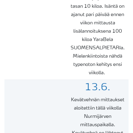
tasan 10 kiloa. Isäntä on
ajanut pari päivää
ennen
viikon
mittausta
lisälannoituksena 100
kiloa
YaraBela
SUOMENSALPIETARIa
.
Mielenkiintoista nähdä
typenoton kehitys ensi
viikolla.
13.6.
Kevätvehnän mittaukset
aloitettiin tällä viikolla
Nurmijärven
mittauspaikalla.