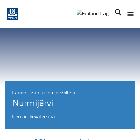
Etsi
Toggle
Toggle country langu
Lannoitusratkaisu kasvillesi
Nurmijärvi
Iceman-kevätvehnä