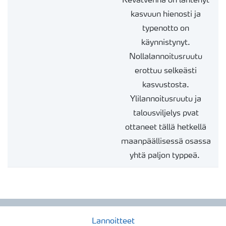
Kevätvehnä on lähtenyt
kasvuun hienosti ja
typenotto on
käynnistynyt.
Nollalannoitusruutu
erottuu selkeästi
kasvustosta.
Ylilannoitusruutu ja
talousviljelys
pvat
ottaneet tällä hetkellä
maanpäällisessä osassa
yhtä paljon typpeä.
Lannoitteet