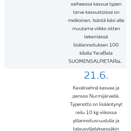
vaiheessa kasvua typen
tarve kasvustoissa on
melkoinen. Isäntä kävi alle
muutama viikko sitten
tekemässä
lisälannoituksen 100
kilolla
YaraBela
SUOMENSALPIETARIa
.
21.6.
Kevätvehnä kasvaa ja
pensoo Nurmijärvellä.
Typenotto on lisääntynyt
reilu 10 kg viikossa
ylilannoitusruudulla ja
talousviljelyksessäkin