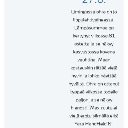
27.6.
Limingassa ohra on jo
lippulehtivaiheessa.
Lämpösummaa on
kertynyt viikossa 81
astetta ja se näkyy
kasvustossa kovana
vauhtina. Maan
kosteuskin riittää vielä
hyvin ja lohko näyttää
hyvältä. Ohra on ottanut
typpeä viikossa todella
paljon ja se näkyy
hienosti. Max-ruutu ei
vielä erotu silmällä eikä
Yara
HandHeld
N-