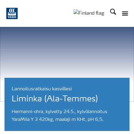
Etsi
Toggle
Toggle country langu
Lannoitusratkaisu kasvillesi
Liminka (Ala-Temmes)
Hermanni-ohra, kylvetty 24.5., kylvölannoitus
YaraMila Y 3 420kg, maalaji m KHt, pH 6,5.