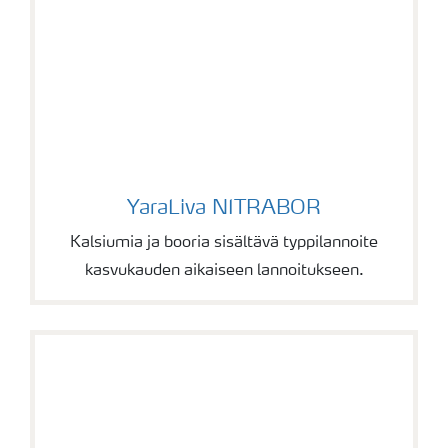
YaraLiva NITRABOR
YaraLiva NITRABOR
Kalsiumia ja booria sisältävä typpilannoite
kasvukauden aikaiseen lannoitukseen.