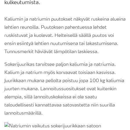
kulkeutumista.
Kaliumin ja natriumin puutokset näkyvät ruskeina alueina
lehtien reunoilla. Puutoksen pahentuessa lehdet
ruskistuvat ja kuolevat. Helteisellä säällä puutos voi
ensin esiintyä lehtien nuutumisena tai lakastumisena.
Tunnusmerkit häviävät lämpötilan laskiessa.
Sokerijuurikas tarvitsee paljon kaliumia ja natriumia.
Kalium ja natrium myös korvaavat toisiaan kasvissa.
Juurikkaan mukana pellolta poistuu jopa 100 kg kaliumia
juurten mukana. Lannoitussuositukset ovat kuitenkin
alempia, sillä lannoituskokeissa ei ole saatu
taloudellisesti kannattavaa satovastetta niin suurilla
lannoitusmäärillä.