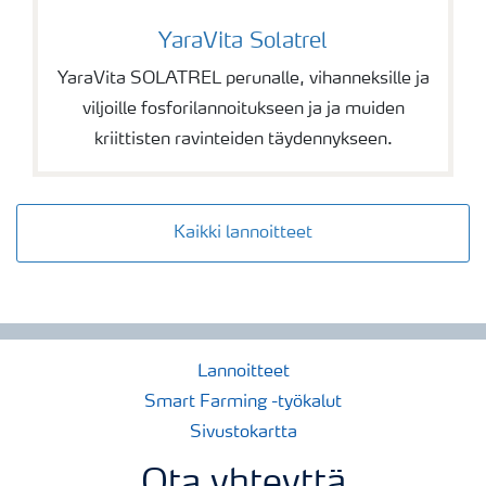
YaraVita Solatrel
YaraVita Solatrel
YaraVita SOLATREL perunalle, vihanneksille ja
viljoille fosforilannoitukseen ja ja muiden
kriittisten ravinteiden täydennykseen.
Kaikki lannoitteet
Lannoitteet
Smart Farming -työkalut
Sivustokartta
Ota yhteyttä