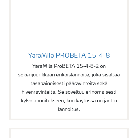
YaraMila PROBETA 15-4-8
YaraMila PROBETA 15-4-8
YaraMila ProBETA 15-4-8-2 on
sokerijuurikkaan erikoislannoite, joka sisältää
tasapainoisesti pääravinteita sekä
hivenravinteita. Se soveltuu erinomaisesti
kylvölannoitukseen, kun käytössä on jaettu
lannoitus.