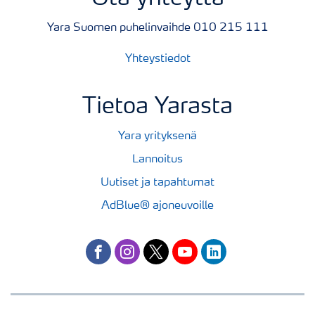
Yara Suomen puhelinvaihde 010 215 111
Yhteystiedot
Tietoa Yarasta
Yara yrityksenä
Lannoitus
Uutiset ja tapahtumat
AdBlue® ajoneuvoille
facebook
instagram
twitter
youtube
linkedin