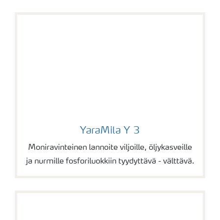
YaraMila Y 3
YaraMila Y 3
Moniravinteinen lannoite viljoille, öljykasveille
ja nurmille fosforiluokkiin tyydyttävä - välttävä.