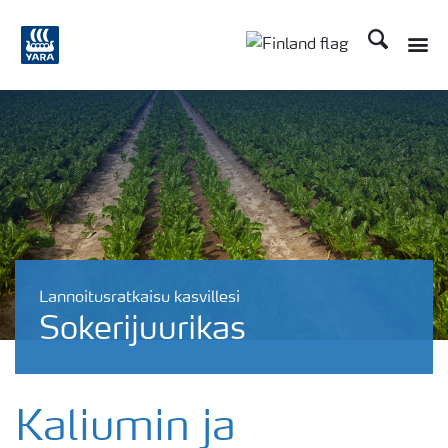
Etsi
Lannoitusratkaisu kasvillesi
Sokerijuurikas
Kaliumin ja