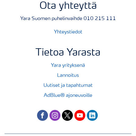
Ota yhteyttä
Yara Suomen puhelinvaihde 010 215 111
Yhteystiedot
Tietoa Yarasta
Yara yrityksenä
Lannoitus
Uutiset ja tapahtumat
AdBlue® ajoneuvoille
facebook
instagram
twitter
youtube
linkedin