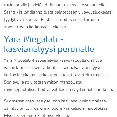
mukulariviin ja vielä lehtilannoituksena kasvukaudella.
Startti- ja lehtilannoitusta painotetaan viljavuusluokassa
tyydyttävä-korkea. Fosforilannoitus ei ole tarpeen
arveluttavan korkeassa luokassa.
Yara Megalab -
kasvianalyysi perunalle
Yara Megalab -kasvianalyysi kasvukaudella on hyvä
väline lannoituksen tarkentamiseen. Kasvianalyysi
kertoo kuinka paljon kasvi on saanut ravinteita maasta.
Sen avulla selvitetään miten mahdolliset
ravinnepuutokset haittaavat kasvia näytteenottohetkellä.
Suomessa otetuissa perunan kasvianalyysinäytteissä
esiintyy eniten fosforin-, boorin- ja kalsiuminpuutoksia.
Myös typenpuutokset ovat yleisiä.