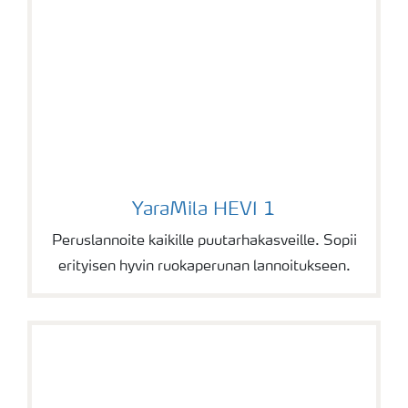
YaraMila HEVI 1
YaraMila HEVI 1
Peruslannoite kaikille puutarhakasveille. Sopii
erityisen hyvin ruokaperunan lannoitukseen.