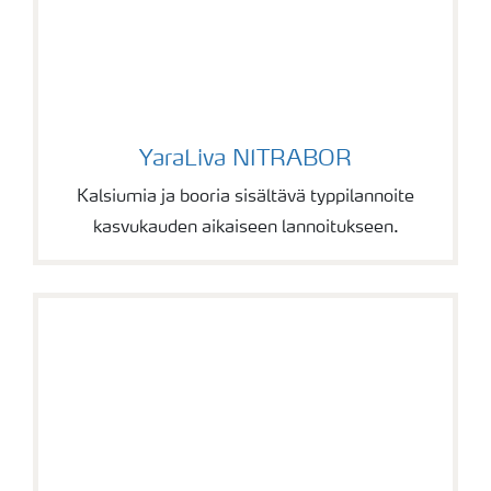
YaraLiva NITRABOR
YaraLiva NITRABOR
Kalsiumia ja booria sisältävä typpilannoite
kasvukauden aikaiseen lannoitukseen.