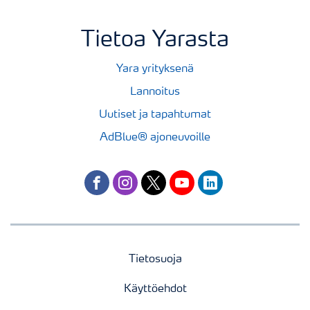
Tietoa Yarasta
Yara yrityksenä
Lannoitus
Uutiset ja tapahtumat
AdBlue® ajoneuvoille
facebook
instagram
twitter
youtube
linkedin
Tietosuoja
Käyttöehdot