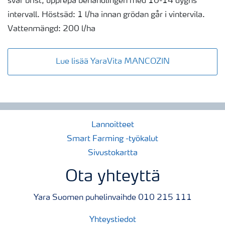
svår brist, upprepa behandlingen med 10-14 dygns
intervall. Höstsäd: 1 l/ha innan grödan går i vintervila.
Vattenmängd: 200 l/ha
Lue lisää YaraVita MANCOZIN
Lannoitteet
Smart Farming -työkalut
Sivustokartta
Ota yhteyttä
Yara Suomen puhelinvaihde 010 215 111
Yhteystiedot