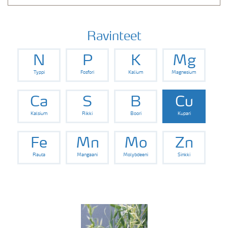
Ravinteet
N
P
K
Mg
Typpi
Fosfori
Kalium
Magnesium
Ca
S
B
Cu
Kalsium
Rikki
Boori
Kupari
Fe
Mn
Mo
Zn
Rauta
Mangaani
Molybdeeni
Sinkki