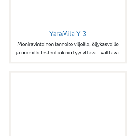
YaraMila Y 3
YaraMila Y 3
Moniravinteinen lannoite viljoille, öljykasveille
ja nurmille fosforiluokkiin tyydyttävä - välttävä.