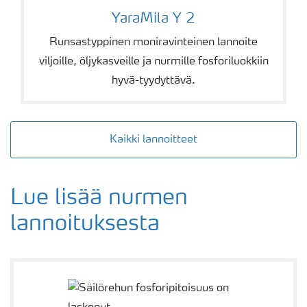
YaraMila Y 2
YaraMila Y 2
Runsastyppinen moniravinteinen lannoite
viljoille, öljykasveille ja nurmille fosforiluokkiin
hyvä-tyydyttävä.
Kaikki lannoitteet
Lue lisää nurmen
lannoituksesta