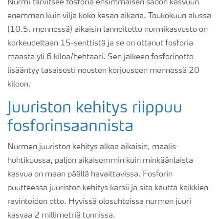
Nurmi tarvitsee fosforia ensimmäisen sadon kasvuun
enemmän kuin vilja koko kesän aikana. Toukokuun alussa
(10.5. mennessä) aikaisin lannoitettu nurmikasvusto on
korkeudeltaan 15-senttistä ja se on ottanut fosforia
maasta yli 6 kiloa/hehtaari. Sen jälkeen fosforinotto
lisääntyy tasaisesti nousten korjuuseen mennessä 20
kiloon.
Juuriston kehitys riippuu
fosforinsaannista
Nurmen juuriston kehitys alkaa aikaisin, maalis-
huhtikuussa, paljon aikaisemmin kuin minkäänlaista
kasvua on maan päällä havaittavissa. Fosforin
puutteessa juuriston kehitys kärsii ja sitä kautta kaikkien
ravinteiden otto. Hyvissä olosuhteissa nurmen juuri
kasvaa 2 millimetriä tunnissa.