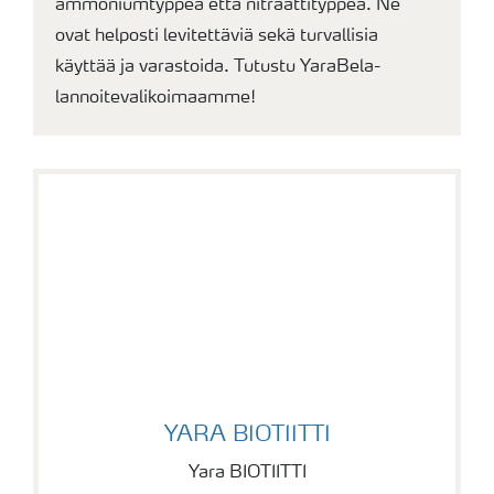
ammoniumtyppeä että nitraattityppeä. Ne
ovat helposti levitettäviä sekä turvallisia
käyttää ja varastoida. Tutustu YaraBela-
lannoitevalikoimaamme!
YARA BIOTIITTI
YARA BIOTIITTI
Yara BIOTIITTI