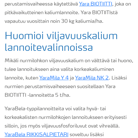
perustamisvaiheessa käytettävä
Yara BIOTIITTI
, joka on
pitkävaikutteinen kaliumlannoite. Yara BIOTIITIstä
vapautuu vuosittain noin 30 kg kaliumia/ha.
Huomioi viljavuuskalium
lannoitevalinnoissa
Mikäli nurmilohkon viljavuuskalium on välttävä tai huono,
tulee lannoitukseen aina valita korkeakaliuminen
lannoite, kuten
YaraMila Y 4
ja
YaraMila NK 2
. Lisäksi
nurmien perustamisvaiheeseen suositellaan Yara
BIOTIITTI -lannoitetta 5 t/ha.
YaraBela-typpilannoitteita voi valita hyvä- tai
korkeakalisten nurmilohkojen lannoitukseen erityisesti
silloin, jos myös viljavuusfosforiluvut ovat vihreällä.
YaraBela RIKKISALPIETARI
soveltuu lisäksi