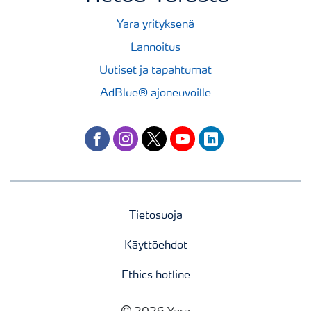
Yara yrityksenä
Lannoitus
Uutiset ja tapahtumat
AdBlue® ajoneuvoille
facebook
instagram
twitter
youtube
linkedin
Tietosuoja
Käyttöehdot
Ethics hotline