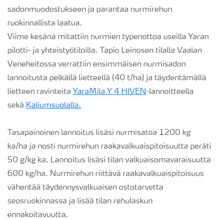
sadonmuodostukseen ja parantaa nurmirehun
ruokinnallista laatua.
Viime kesänä mitattiin nurmien typenottoa useilla Yaran
pilotti- ja yhteistyötiloilla. Tapio Leinosen tilalla Vaalan
Veneheitossa verrattiin ensimmäisen nurmisadon
lannoitusta pelkällä lietteellä (40 t/ha) ja täydentämällä
lietteen ravinteita
YaraMila Y 4 HIVEN
-lannoitteella
sekä
Kaliumsuolalla.
Tasapainoinen lannoitus lisäsi nurmisatoa 1200 kg
ka/ha ja nosti nurmirehun raakavalkuaispitoisuutta peräti
50 g/kg ka. Lannoitus lisäsi tilan valkuaisomavaraisuutta
600 kg/ha. Nurmirehun riittävä raakavalkuaispitoisuus
vähentää täydennysvalkuaisen ostotarvetta
seosruokinnassa ja lisää tilan rehulaskun
ennakoitavuutta.