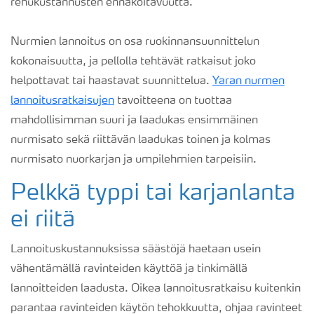
rehukustannusten ennakoitavuutta.
Nurmien lannoitus on osa ruokinnansuunnittelun
kokonaisuutta, ja pellolla tehtävät ratkaisut joko
helpottavat tai haastavat suunnittelua.
Yaran nurmen
lannoitusratkaisujen
tavoitteena on tuottaa
mahdollisimman suuri ja laadukas ensimmäinen
nurmisato sekä riittävän laadukas toinen ja kolmas
nurmisato nuorkarjan ja umpilehmien tarpeisiin.
Pelkkä typpi tai karjanlanta
ei riitä
Lannoituskustannuksissa säästöjä haetaan usein
vähentämällä ravinteiden käyttöä ja tinkimällä
lannoitteiden laadusta. Oikea lannoitusratkaisu kuitenkin
parantaa ravinteiden käytön tehokkuutta, ohjaa ravinteet