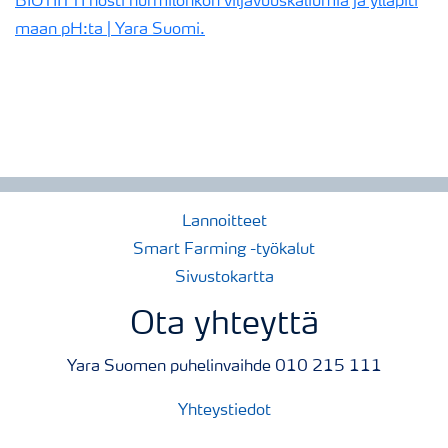
BIOTIITTI nosti nurmilohkon viljavuuskaliumia ja ylläpiti
maan pH:ta | Yara Suomi.
Lannoitteet
Smart Farming -työkalut
Sivustokartta
Ota yhteyttä
Yara Suomen puhelinvaihde 010 215 111
Yhteystiedot