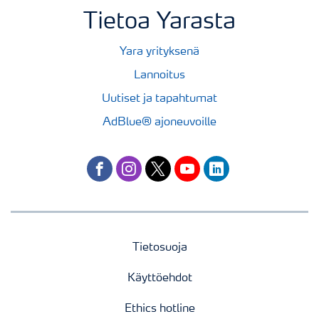
Tietoa Yarasta
Yara yrityksenä
Lannoitus
Uutiset ja tapahtumat
AdBlue® ajoneuvoille
facebook
instagram
twitter
youtube
linkedin
Tietosuoja
Käyttöehdot
Ethics hotline