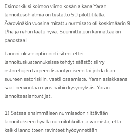
Esimerkikisi kolmen viime kesän aikana Yaran
lannoitusohjelmia on testattu 50 pilottitilalla.
Äärevinäkin vuosina mitattu nurmisato oli keskimäärin 9
t/ha ja rehun laatu hyvä. Suunnitteluun kannattaakin
panostaa!
Lannoituksen optimointi siten, ettei
lannoituskustannuksissa tehdyt säästöt siirry
ostorehujen tarpeen lisääntymiseen tai johda liian
suureen satoriskiin, vaatii osaamista. Yaran asiakkaana
saat neuvontaa myös näihin kysymyksiisi Yaran
lannoiteasiantuntijat.
1) Satsaa ensimmäisen nurmisadon riittävään
lannoitukseen hyvillä nurmilohkoilla ja varmista, että
kaikki lannoitteen ravinteet hyödynnetään