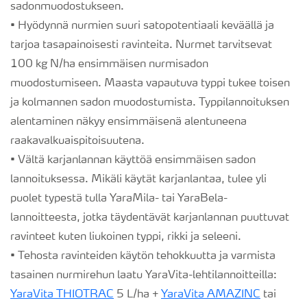
sadonmuodostukseen.
• Hyödynnä nurmien suuri satopotentiaali keväällä ja
tarjoa tasapainoisesti ravinteita. Nurmet tarvitsevat
100 kg N/ha ensimmäisen nurmisadon
muodostumiseen. Maasta vapautuva typpi tukee toisen
ja kolmannen sadon muodostumista. Typpilannoituksen
alentaminen näkyy ensimmäisenä alentuneena
raakavalkuaispitoisuutena.
• Vältä karjanlannan käyttöä ensimmäisen sadon
lannoituksessa. Mikäli käytät karjanlantaa, tulee yli
puolet typestä tulla YaraMila- tai YaraBela-
lannoitteesta, jotka täydentävät karjanlannan puuttuvat
ravinteet kuten liukoinen typpi, rikki ja seleeni.
• Tehosta ravinteiden käytön tehokkuutta ja varmista
tasainen nurmirehun laatu YaraVita-lehtilannoitteilla:
YaraVita THIOTRAC
5 L/ha +
YaraVita AMAZINC
tai