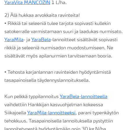
YaraVita MANCOZIN
1 L/ha.
2) Älä hukkaa arvokkaita ravinteita!
• Rikkiä tai seleeniä tulee tarjota sopivasti kullekin
satokerralle varmistamaan suuri ja laadukas nurmisato.
YaraMila
- ja
YaraBela
-lannoitteet sisältävät sopivasti
rikkiä ja seleeniä nurmisadon muodostumiseen. Ne
sisältävät myös apilanurmien tarvitsemaan booria.
• Tehosta karjanlannan ravinteiden hyödyntämistä
tasapainoisella täydennyslannoituksella.
Kun pelkkä typpilannoitus
YaraBela-lannoitteella
vaihdettiin Hankkijan kasvuohjelman kokeessa
Siikajoella
YaraMila-lannoitteeksi
, parani typenkäytön
tehokkuus. Tasapainoisella lannoituksella pystyttiin
lannoitetypestä hyödyntämään noin 30 kg N/ha